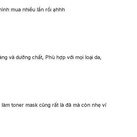
mình mua nhiều lần rồi ạhhh
g và dưỡng chất, Phù hợp với mọi loại da,
 làm toner mask cũng rất là đã mà còn nhẹ ví
ước Hoa Hồng Hatomugi Dưỡng Ẩm:
hật Bản, được biết đến với tên gọi khác là Coix
 này đã được sử dụng rộng rãi trong y học cổ
àn năm nay, nhờ vào những công dụng tuyệt