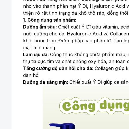
nhờ vào thành phần hạt Ý Dĩ, Hyaluronic Acid v
thiện rõ rệt tình trạng da khô thô ráp, đồng thờ
1. Công dụng sản phẩm:
Dưỡng ẩm sâu:
Chiết xuất Ý Dĩ giàu vitamin, a
nuôi dưỡng cho da. Hyaluronic Acid và Collagen 
khô, bong tróc. Đường bắp cao phân tử: Tạo lớp
mại, mịn màng.
Làm dịu da:
Công thức không chứa phẩm màu, mù
thụ tia cực tím và chất chống oxy hóa, an toàn
Tăng cường độ đàn hồi cho da:
Collagen giúp k
đàn hồi.
Dưỡng da sáng mịn:
Chiết xuất Ý Dĩ giúp da sá