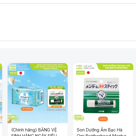
ga-6
khỏe và làm đẹp, như:
 từ môi trường và tia UV, giúp da luôn tươi
n, căng bóng.
oại da, kể cả da nhạy cảm.
a trên da, giúp se lỗ chân lông, cải thiện mụn
(Chính hãng) BĂNG VỆ
Son Dưỡng Ẩm Bạc Hà
SINH HÀNG NGÀY SIÊU
Omi Brotherhood Menturm