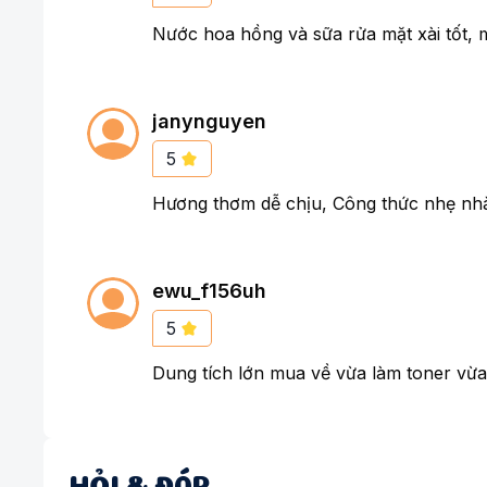
Nước hoa hồng và sữa rửa mặt xài tốt, 
janynguyen
5
Hương thơm dễ chịu, Công thức nhẹ nhàn
ewu_f156uh
5
Dung tích lớn mua về vừa làm toner vừa
3. Thành phần Ý dĩ (Coix) trong sản phẩm N
Hatomugi là một loại thực vật có nguồn gốc từ N
lacryma-jobi, hay còn gọi là Ý dĩ. Loài thực vật
truyền của Nhật Bản và Trung Quốc từ hàng ng
HỎI & ĐÁP