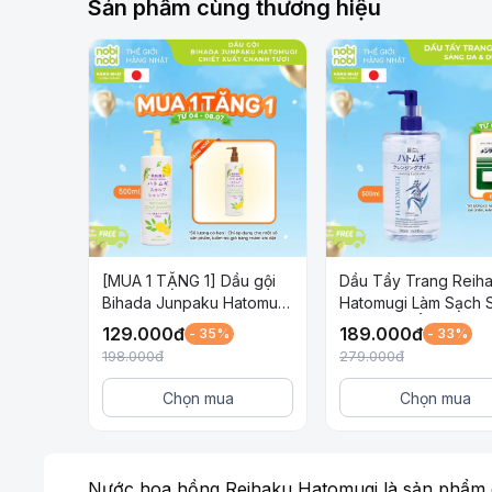
Sản phẩm cùng thương hiệu
[MUA 1 TẶNG 1] Dầu gội
Dầu Tẩy Trang Reih
Bihada Junpaku Hatomugi
Hatomugi Làm Sạch 
chiết xuất Chanh tươi
và Dưỡng Ẩm Cho D
129.000
đ
189.000
đ
- 35%
- 33%
500ml
500ml
198.000
đ
279.000
đ
Chọn mua
Chọn mua
Nước hoa hồng Reihaku Hatomugi là sản phẩm d