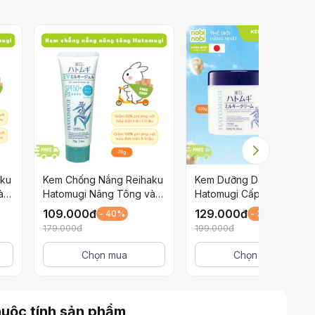
aku
Kem Chống Nắng Reihaku
Kem Dưỡng Da Mặt
à
Hatomugi Nâng Tông và
Hatomugi Cấp Ẩm & Làm
Dưỡng Ẩm Cho Da SPF
Sáng Da 300g
109.000
đ
129.000
đ
- 40%
- 36%
50+ PA++++ Xanh 70g
179.000
đ
199.000
đ
Chọn mua
Chọn mua
uộc tính sản phẩm