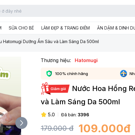
M
SỮA CHO BÉ
LÀM ĐẸP & TRANG ĐIỂM
ĂN DẶM & DINH 
u Hatomugi Dưỡng Ẩm Sâu và Làm Sáng Da 500ml
Thương hiệu:
Hatomugi
100% chính hãng
Nh
Nước Hoa Hồng R
và Làm Sáng Da 500ml
5.0
Đã bán:
3396
109.000
đ
179.000
đ