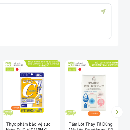
Thực phẩm bảo vệ sức
Tấm Lót Thay Tã Dùng
khỏe DHC VITAMIN C
Một Lần SmartAngel (10