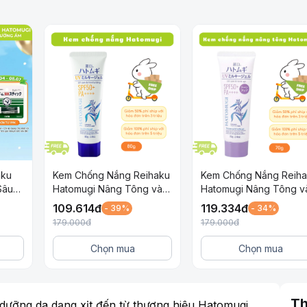
aku
Kem Chống Nắng Reihaku
Kem Chống Nắng Reih
Sâu
Hatomugi Nâng Tông và
Hatomugi Nâng Tông v
a
Dưỡng Ẩm Cho Da SPF
Dưỡng Ẩm Cho Da SPF
109.614
đ
119.334
đ
- 39%
- 34%
50+ PA++++ 80g
50+ PA++++ Tím 70g
179.000
đ
179.000
đ
Chọn mua
Chọn mua
Th
ưỡng da dạng xịt đến từ thương hiệu Hatomugi,