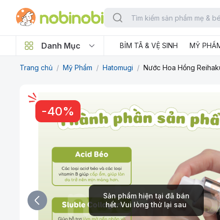
Danh Mục
BỈM TÃ & VỆ SINH
MỸ PHẨ
Trang chủ
/
Mỹ Phẩm
/
Hatomugi
/
Nước Hoa Hồng Reihak
-
40
%
Sản phẩm hiện tại đã bán
hết. Vui lòng thử lại sau