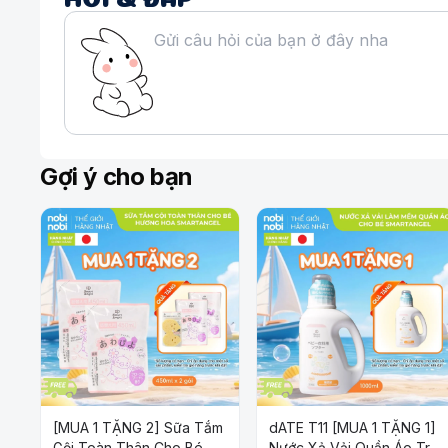
vời về mặt sức khỏe và làm đẹp.
Thành phần có lợi cho sức khỏe và làn da như:
Các acid béo thiết yếu như omega-3, ome
Protein, axit amin
Vitamin B, C, E
Khoáng chất như sắt, kẽm, canxi...
Ý dĩ có nhiều công dụng tuyệt vời đối với sức 
Gợi ý cho bạn
Chống oxy hóa giúp cải thiệntác động có hại
sáng và khỏe mạnh.
Cung cấp độ ẩm cần thiết: giúp da mềm mị
Làm dịu da: giảm đỏ da, phù hợp cho mọi l
Se lỗ chân lông: kiểm soát lượng dầu tiết r
đốm và mụn đầu đen.
Hiệu quả sáng mịn: nhờ vitamin B1, B12…
[MUA 1 TẶNG 2] Sữa Tắm
dATE T11 [MUA 1 TẶNG 1]
Gội Toàn Thân Cho Bé
Nước Xả Vải Quần Áo Trẻ