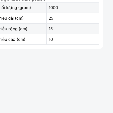
hối lượng (gram)
1000
hiều dài (cm)
25
hiều rộng (cm)
15
hiều cao (cm)
10