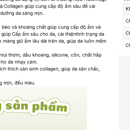
à Collagen giúp cung cấp độ ẩm sâu để cải
K
i dưỡng da sáng mịn.
C
cid béo và khoáng chất giúp cung cấp độ ẩm và
C
giúp Cấp ẩm sâu cho da, cải thiệntình trạng da
 màng giữ ẩm lâu dài trên da, giúp da luôn mềm
C
i thơm, dầu khoáng, silicone, cồn, chất hấp
 cho da nhạy cảm.
ích thích sản sinh collagen, giúp da săn chắc,
ng mịn, đều màu.