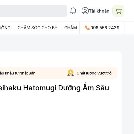
Tài khoản
DƯỠNG
CHĂM SÓC CHO BÉ
CHĂM SÓC GIA ĐÌNH
098 558 2439
PHỤ KIỆN
ập khẩu từ Nhật Bản
Chất lượng vượt trội
eihaku Hatomugi Dưỡng Ẩm Sâu