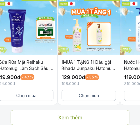
Sữa Rửa Mặt Reihaku
[MUA 1 TẶNG 1] Dầu gội
Nước H
Hatomugi Làm Sạch Sâu,
Bihada Junpaku Hatomugi
Hatomu
Làm Sáng Da và Ngừa
chiết xuất Chanh tươi
và Làm
49.900
đ
129.000
đ
119.0
- 47%
- 35%
Mụn 130g
500ml
94.000
đ
198.000
đ
319.000
Chọn mua
Chọn mua
Xem thêm