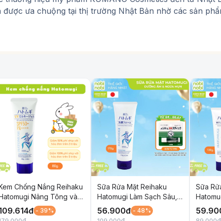
 được ưa chuộng tại thị trường Nhật Bản nhờ các sản phẩm
… an toàn và lành tính cho làn da cũng như mái tóc, phù hợ
Kem Chống Nắng Reihaku
Sữa Rửa Mặt Reihaku
Sữa Rử
Hatomugi Nâng Tông và
Hatomugi Làm Sạch Sâu,
Hatomu
Dưỡng Ẩm Cho Da SPF
Làm Sáng Da và Ngừa
Làm Sá
109.614
đ
56.900
đ
59.90
- 39%
- 48%
50+ PA++++ 80g
Mụn 170g
Mụn 2in
179.000
đ
109.000
đ
89.000
đ