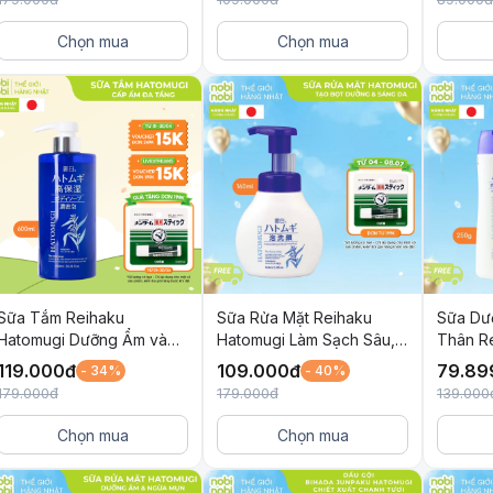
Chọn mua
Chọn mua
Sữa Tắm Reihaku
Sữa Rửa Mặt Reihaku
Sữa Dư
Hatomugi Dưỡng Ẩm và
Hatomugi Làm Sạch Sâu,
Thân R
Làm Sáng Da 600ml
Làm Sáng Da và Ngừa
Dưỡng 
119.000
đ
109.000
đ
79.89
- 34%
- 40%
Mụn 160ml
Da 250
179.000
đ
179.000
đ
139.000
Chọn mua
Chọn mua