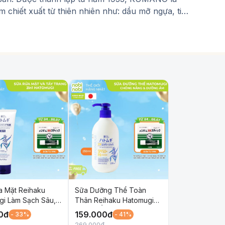
 chiết xuất từ thiên nhiên như: dầu mỡ ngựa, tinh
p với mọi độ tuổi và mọi đối tượng sử dụng.
a Mặt Reihaku
Sữa Dưỡng Thể Toàn
gi Làm Sạch Sâu,
Thân Reihaku Hatomugi
ng Da và Ngừa
Dưỡng Ẩm và Làm Sáng
0
đ
159.000
đ
- 33%
- 41%
1 130g
Da SPF50+ PA++++ 250ml
269.000
đ