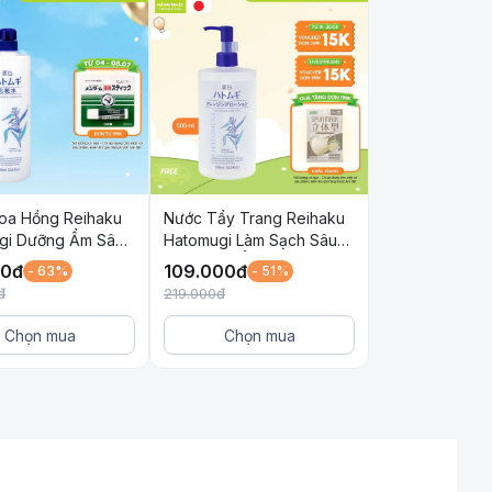
oa Hồng Reihaku
Nước Tẩy Trang Reihaku
gi Dưỡng Ẩm Sâu
Hatomugi Làm Sạch Sâu
 Sáng Da 1000ml
và Dưỡng Ẩm Cho Da
00
đ
109.000
đ
- 63%
- 51%
500ml
đ
219.000
đ
Chọn mua
Chọn mua