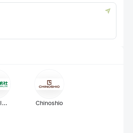
I
Chinoshio
RHOOD