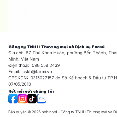
Công ty TNHH Thương mại và Dịch vụ Farmi
Địa chỉ:
67 Thủ Khoa Huân, phường Bến Thành, Thà
Minh, Việt Nam
Điện thoại:
098 558 2439
Email:
cskh@farmi.vn
GPĐKDN:
0315027157 do Sở Kế hoạch & Đầu tư TP.
07/05/2018
Kết nối với chúng tôi
Bản quyền ©
2026
nobinobi - Công ty TNHH Thương mại và Dị