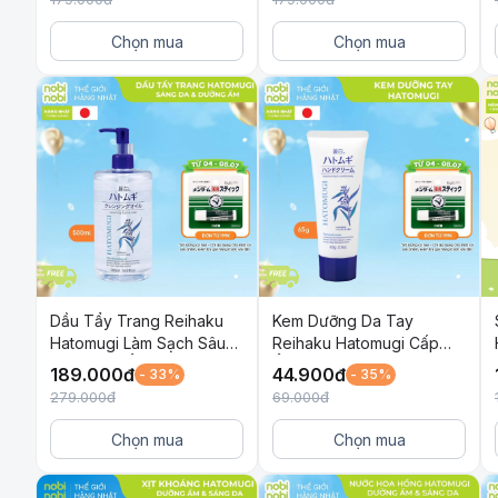
Chọn mua
Chọn mua
Dầu Tẩy Trang Reihaku
Kem Dưỡng Da Tay
Hatomugi Làm Sạch Sâu
Reihaku Hatomugi Cấp
và Dưỡng Ẩm Cho Da
Ẩm Mềm Mịn và Ngừa Nếp
189.000
đ
44.900
đ
- 33%
- 35%
500ml
Nhăn 65g
279.000
đ
69.000
đ
Chọn mua
Chọn mua