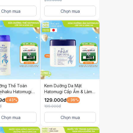
Chọn mua
Chọn mua
ỡng Thể Toàn
Kem Dưỡng Da Mặt
eihaku Hatomugi
Hatomugi Cấp Ẩm & Làm
Ẩm và Làm Sáng
Sáng Da 300g
9
đ
129.000
đ
- 43%
- 36%
g
đ
199.000
đ
Chọn mua
Chọn mua