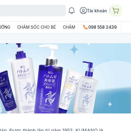
Tài khoản
DƯỠNG
CHĂM SÓC CHO BÉ
CHĂM SÓC GIA ĐÌNH
098 558 2439
PHỤ KIỆN
ản. Được thành lập từ năm 1953, KUMANO là