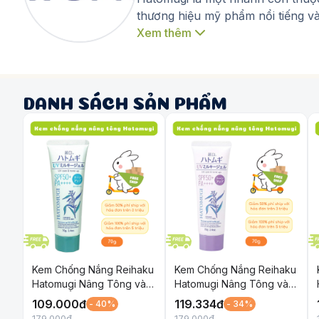
thương hiệu mỹ phẩm nổi tiếng và
chất hoa trà, bơ hạt mỡ, hạt ý dĩ
Xem thêm
DANH SÁCH SẢN PHẨM
Kem Chống Nắng Reihaku
Kem Chống Nắng Reihaku
Hatomugi Nâng Tông và
Hatomugi Nâng Tông và
Dưỡng Ẩm Cho Da SPF
Dưỡng Ẩm Cho Da SPF
109.000
đ
119.334
đ
- 40%
- 34%
50+ PA++++ Xanh 70g
50+ PA++++ Tím 70g
179.000
đ
179.000
đ