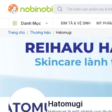
Danh Mục
BỈM TÃ & VỆ SINH
MỸ PHẨ
Trang chủ
/
Thương hiệu
/
Hatomugi
Hatomugi
Hatomugi là một nhánh con thu