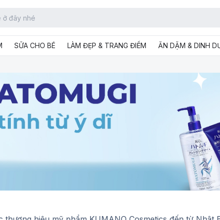
M
SỮA CHO BÉ
LÀM ĐẸP & TRANG ĐIỂM
ĂN DẶM & DINH 
ộc thương hiệu mỹ phẩm KUMANO Cosmetics đến từ Nhật B