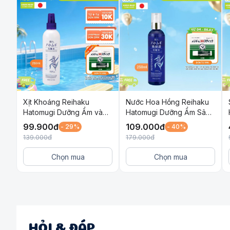
Xịt Khoáng Reihaku
Nước Hoa Hồng Reihaku
Hatomugi Dưỡng Ẩm và
Hatomugi Dưỡng Ẩm Sâu
Làm Sáng Da 250ml
và Làm Sáng Da 250ml
99.900
đ
109.000
đ
- 29%
- 40%
139.000
đ
179.000
đ
Chọn mua
Chọn mua
HỎI & ĐÁP