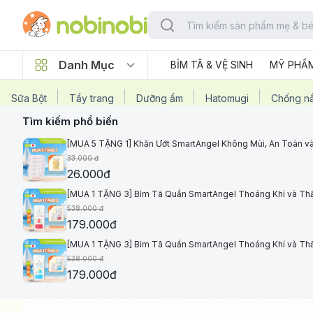
Danh Mục
BỈM TÃ & VỆ SINH
MỸ PHẨ
Sữa Bột
Tẩy trang
Dưỡng ẩm
Hatomugi
Chống n
Tìm kiếm phổ biến
[MUA 5 TẶNG 1] Khăn Ướt SmartAngel Không Mùi, An Toàn và
33.000
đ
26.000
đ
[MUA 1 TẶNG 3] Bỉm Tã Quần SmartAngel Thoáng Khí và Th
538.000
đ
179.000
đ
[MUA 1 TẶNG 3] Bỉm Tã Quần SmartAngel Thoáng Khí và Th
538.000
đ
179.000
đ