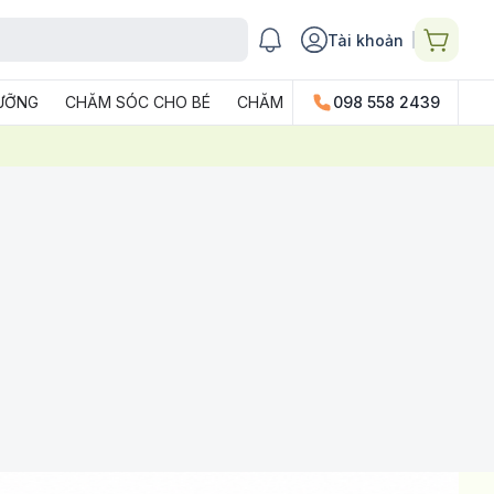
Tài khoản
DƯỠNG
CHĂM SÓC CHO BÉ
CHĂM SÓC GIA ĐÌNH
098 558 2439
PHỤ KIỆN