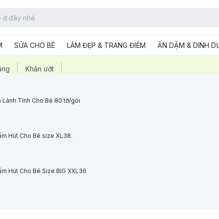
M
SỮA CHO BÉ
LÀM ĐẸP & TRANG ĐIỂM
ĂN DẶM & DINH 
ắng
Khăn ướt
 Lành Tính Cho Bé 80 tờ/gói
ấm Hút Cho Bé size XL38.
ấm Hút Cho Bé Size BIG XXL36