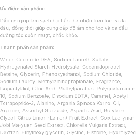
Ưu điểm sản phẩm:
Dầu gội giúp làm sạch bụi bẩn, bã nhờn trên tóc và da
đầu, đồng thời giúp cung cấp độ ẩm cho tóc và da đầu,
dưỡng tóc suôn mượt, chắc khỏe.
Thành phần sản phẩm:
Water, Cocamide DEA, Sodium Laureth Sulfate,
Hydrogenated Starch Hydrolysate, Cocamidopropyl
Betaine, Glycerin, Phenoxyethanol, Sodium Chloride,
Sodium Lauroyl Methylaminopropionate, Fragrance,
Isopentyldiol, Citric Acid, Methylparaben, Polyquaternium-
10, Sodium Benzoate, Disodium EDTA, Caramel, Acetyl
Tetrapeptide-3, Alanine, Argania Spinosa Kernel Oil,
Arginine, Ascorbyl Glucoside, Aspartic Acid, Butylene
Glycol, Citrus Limon (Lemon) Fruit Extract, Coix Lacryma-
Jobi Ma-yuen Seed Extract, Chlorella Vulgaris Extract,
Dextran, Ethylhexylglycerin, Glycine, Histidine, Hydrolyzed