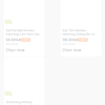
Sữa Rửa Mặt Reihaku
Sữa Tắm Reihaku
Hatomugi Làm Sạch Sâu,
Hatomugi Dưỡng Ẩm và
Làm Sáng Da và Ngừa Mụn
Làm Sáng Da 600ml
59.900
đ
119.000
đ
- 33%
- 34%
2in1 130g
89.000
đ
179.000
đ
Chọn mua
Chọn mua
Xịt Khoáng Reihaku