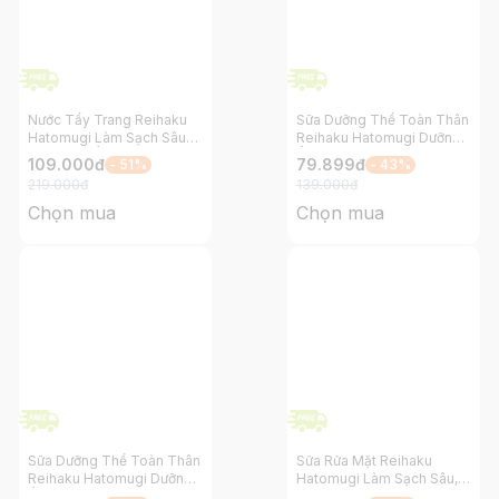
Nước Tẩy Trang Reihaku
Sữa Dưỡng Thể Toàn Thân
Hatomugi Làm Sạch Sâu
Reihaku Hatomugi Dưỡng
và Dưỡng Ẩm Cho Da
Ẩm và Làm Sáng Da 250g
109.000
đ
79.899
đ
- 51%
- 43%
500ml
219.000
đ
139.000
đ
Chọn mua
Chọn mua
Sữa Dưỡng Thể Toàn Thân
Sữa Rửa Mặt Reihaku
Reihaku Hatomugi Dưỡng
Hatomugi Làm Sạch Sâu,
Ẩm và Làm Sáng Da
Làm Sáng Da và Ngừa Mụn