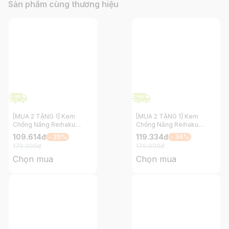
Sản phẩm cùng thương hiệu
[MUA 2 TẶNG 1] Kem
[MUA 2 TẶNG 1] Kem
Chống Nắng Reihaku
Chống Nắng Reihaku
Hatomugi Nâng Tông và
Hatomugi Nâng Tông và
109.614
đ
119.334
đ
- 39%
- 34%
Dưỡng Ẩm Cho Da SPF
Dưỡng Ẩm Cho Da SPF
179.000
đ
179.000
đ
50+ PA++++ 80g
50+ PA++++ Tím 70g
Chọn mua
Chọn mua