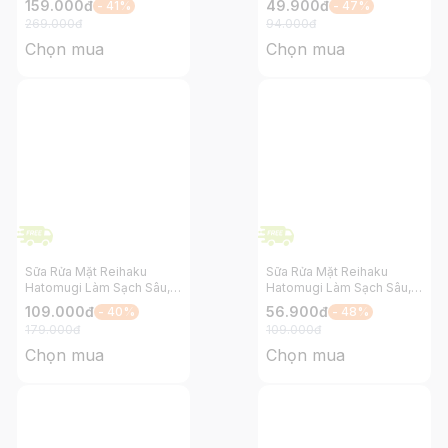
159.000
đ
49.900
đ
- 41%
- 47%
SPF50+ PA++++ 250ml
130g
269.000
đ
94.000
đ
Chọn mua
Chọn mua
Sữa Rửa Mặt Reihaku
Sữa Rửa Mặt Reihaku
Hatomugi Làm Sạch Sâu,
Hatomugi Làm Sạch Sâu,
Làm Sáng Da và Ngừa Mụn
Làm Sáng Da và Ngừa Mụn
109.000
đ
56.900
đ
- 40%
- 48%
160ml
170g
179.000
đ
109.000
đ
Chọn mua
Chọn mua