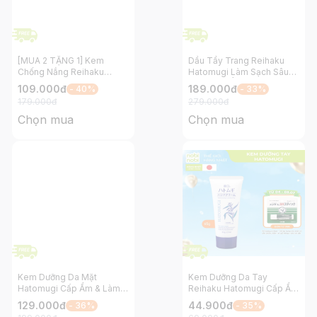
[MUA 2 TẶNG 1] Kem
Dầu Tẩy Trang Reihaku
Chống Nắng Reihaku
Hatomugi Làm Sạch Sâu
Hatomugi Nâng Tông và
và Dưỡng Ẩm Cho Da
109.000
đ
189.000
đ
- 40%
- 33%
Dưỡng Ẩm Cho Da SPF
500ml
179.000
đ
279.000
đ
50+ PA++++ Xanh 70g
Chọn mua
Chọn mua
Kem Dưỡng Da Mặt
Kem Dưỡng Da Tay
Hatomugi Cấp Ẩm & Làm
Reihaku Hatomugi Cấp Ẩm
Sáng Da 300g
Mềm Mịn và Ngừa Nếp
129.000
đ
44.900
đ
- 36%
- 35%
Nhăn 65g