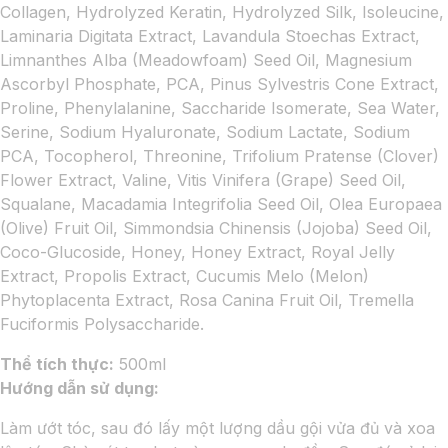
Collagen, Hydrolyzed Keratin, Hydrolyzed Silk, Isoleucine,
Laminaria Digitata Extract, Lavandula Stoechas Extract,
Limnanthes Alba (Meadowfoam) Seed Oil, Magnesium
Ascorbyl Phosphate, PCA, Pinus Sylvestris Cone Extract,
Proline, Phenylalanine, Saccharide Isomerate, Sea Water,
Serine, Sodium Hyaluronate, Sodium Lactate, Sodium
PCA, Tocopherol, Threonine, Trifolium Pratense (Clover)
Flower Extract, Valine, Vitis Vinifera (Grape) Seed Oil,
Squalane, Macadamia Integrifolia Seed Oil, Olea Europaea
(Olive) Fruit Oil, Simmondsia Chinensis (Jojoba) Seed Oil,
Coco-Glucoside, Honey, Honey Extract, Royal Jelly
Extract, Propolis Extract, Cucumis Melo (Melon)
Phytoplacenta Extract, Rosa Canina Fruit Oil, Tremella
Fuciformis Polysaccharide.
Thể tích thực:
500ml
Hướng dẫn sử dụng:
Làm ướt tóc, sau đó lấy một lượng dầu gội vửa đủ và xoa