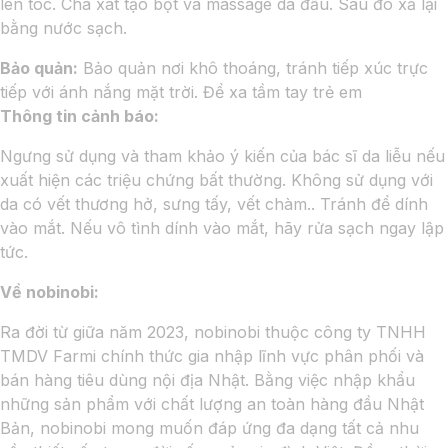
lên tóc. Chà xát tạo bọt và massage da đầu. Sau đó xả lại
bằng nước sạch.
Bảo quản:
Bảo quản nơi khô thoáng, tránh tiếp xúc trực
tiếp với ánh nắng mặt trời. Để xa tầm tay trẻ em
Thông tin cảnh báo:
Ngưng sử dụng và tham khảo ý kiến của bác sĩ da liễu nếu
xuất hiện các triệu chứng bất thường. Không sử dụng với
da có vết thương hở, sưng tấy, vết chàm.. Tránh để dính
vào mắt. Nếu vô tình dính vào mắt, hãy rửa sạch ngay lập
tức.
Về nobinobi:
Ra đời từ giữa năm 2023, nobinobi thuộc công ty TNHH
TMDV Farmi chính thức gia nhập lĩnh vực phân phối và
bán hàng tiêu dùng nội địa Nhật. Bằng việc nhập khẩu
những sản phẩm với chất lượng an toàn hàng đầu Nhật
Bản, nobinobi mong muốn đáp ứng đa dạng tất cả nhu