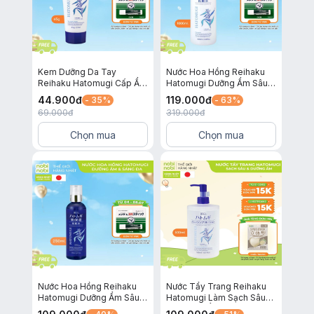
Kem Dưỡng Da Tay
Nước Hoa Hồng Reihaku
Reihaku Hatomugi Cấp Ẩm
Hatomugi Dưỡng Ẩm Sâu
Mềm Mịn và Ngừa Nếp
và Làm Sáng Da 1000ml
44.900
đ
119.000
đ
- 35%
- 63%
Nhăn 65g
69.000
đ
319.000
đ
Chọn mua
Chọn mua
Nước Hoa Hồng Reihaku
Nước Tẩy Trang Reihaku
Hatomugi Dưỡng Ẩm Sâu
Hatomugi Làm Sạch Sâu
và Làm Sáng Da 250ml
và Dưỡng Ẩm Cho Da