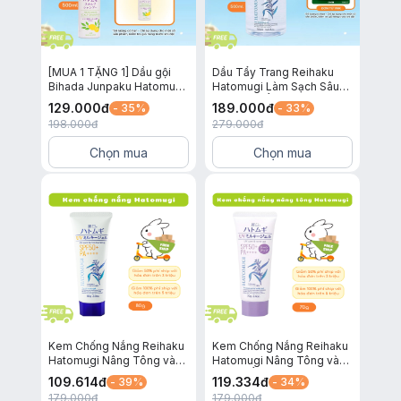
[MUA 1 TẶNG 1] Dầu gội
Dầu Tẩy Trang Reihaku
Bihada Junpaku Hatomugi
Hatomugi Làm Sạch Sâu
chiết xuất Chanh tươi
và Dưỡng Ẩm Cho Da
129.000
đ
189.000
đ
- 35%
- 33%
500ml
500ml
198.000
đ
279.000
đ
Chọn mua
Chọn mua
Kem Chống Nắng Reihaku
Kem Chống Nắng Reihaku
Hatomugi Nâng Tông và
Hatomugi Nâng Tông và
Dưỡng Ẩm Cho Da SPF
Dưỡng Ẩm Cho Da SPF
109.614
đ
119.334
đ
- 39%
- 34%
50+ PA++++ 80g
50+ PA++++ Tím 70g
179.000
đ
179.000
đ