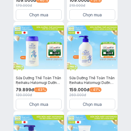
109.000
đ
109.000
đ
- 40%
- 51%
500ml
179.000
đ
219.000
đ
Chọn mua
Chọn mua
Sữa Dưỡng Thể Toàn Thân
Sữa Dưỡng Thể Toàn Thân
Reihaku Hatomugi Dưỡng
Reihaku Hatomugi Dưỡng
Ẩm và Làm Sáng Da 250g
Ẩm và Làm Sáng Da
79.899
đ
159.000
đ
- 43%
- 41%
SPF50+ PA++++ 250ml
139.000
đ
269.000
đ
Chọn mua
Chọn mua