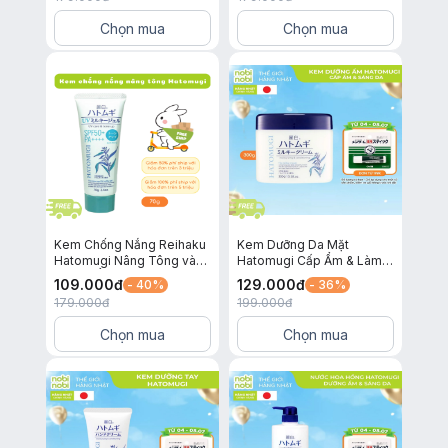
Chọn mua
Chọn mua
Kem Chống Nắng Reihaku
Kem Dưỡng Da Mặt
Hatomugi Nâng Tông và
Hatomugi Cấp Ẩm & Làm
Dưỡng Ẩm Cho Da SPF
Sáng Da 300g
109.000
đ
129.000
đ
- 40%
- 36%
50+ PA++++ Xanh 70g
179.000
đ
199.000
đ
Chọn mua
Chọn mua