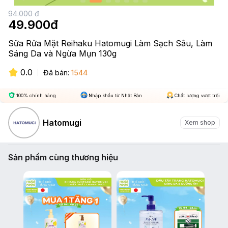
94.000
đ
49.900
đ
Sữa Rửa Mặt Reihaku Hatomugi Làm Sạch Sâu, Làm
Sáng Da và Ngừa Mụn 130g
0.0
Đã bán:
1544
100% chính hãng
Nhập khẩu từ Nhật Bản
Chất lượng vượt trội
Hatomugi
Xem shop
Sản phẩm cùng thương hiệu