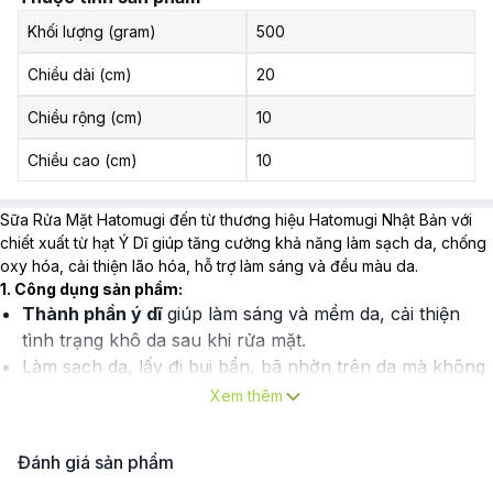
Khối lượng (gram)
500
Chiều dài (cm)
20
Chiều rộng (cm)
10
Chiều cao (cm)
10
Sữa Rửa Mặt Hatomugi đến từ thương hiệu Hatomugi Nhật Bản với
chiết xuất từ hạt Ý Dĩ giúp tăng cường khả năng làm sạch da, chống
oxy hóa, cải thiện lão hóa, hỗ trợ làm sáng và đều màu da.
1. Công dụng sản phẩm:
Thành phần ý dĩ
giúp làm sáng và mềm da, cải thiện
tình trạng khô da sau khi rửa mặt.
Làm sạch da, lấy đi bụi bẩn, bã nhờn trên da mà không
khiến da bị khô căng, bong tróc.
Xem thêm
Hỗ trợ giảm tình trạng mụn, làm mờ vết thâm giúp da
rạng rỡ.
Đánh giá sản phẩm
Chứa hoạt chất Dipotassium Glycyrrhizinate
làm dịu