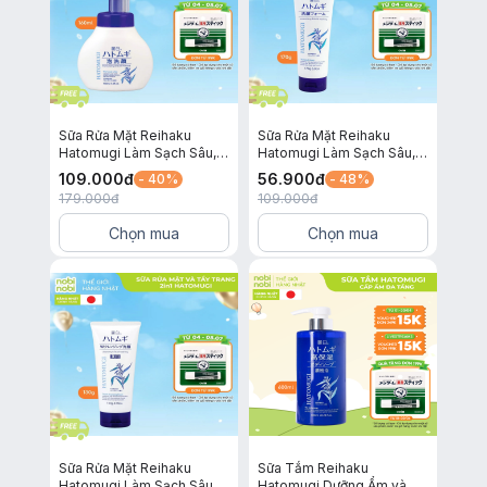
Sữa Rửa Mặt Reihaku
Sữa Rửa Mặt Reihaku
Hatomugi Làm Sạch Sâu,
Hatomugi Làm Sạch Sâu,
Làm Sáng Da và Ngừa Mụn
Làm Sáng Da và Ngừa Mụn
109.000
đ
56.900
đ
- 40%
- 48%
160ml
170g
179.000
đ
109.000
đ
Chọn mua
Chọn mua
Sữa Rửa Mặt Reihaku
Sữa Tắm Reihaku
Hatomugi Làm Sạch Sâu,
Hatomugi Dưỡng Ẩm và