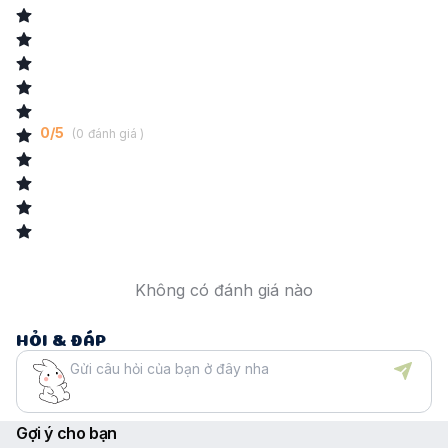
da, cải thiện mụn trứng cá, ngăn thô ráp.
0
/
5
(
0
đánh giá )
Không có đánh giá nào
HỎI & ĐÁP
Gợi ý cho bạn