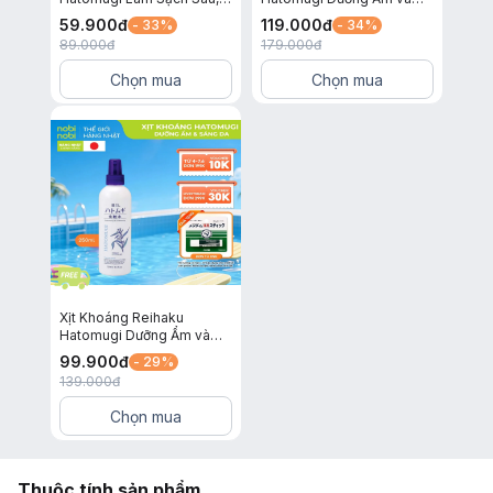
Làm Sáng Da và Ngừa Mụn
Làm Sáng Da 600ml
59.900
đ
119.000
đ
- 33%
- 34%
2in1 130g
89.000
đ
179.000
đ
Chọn mua
Chọn mua
Xịt Khoáng Reihaku
Hatomugi Dưỡng Ẩm và
Làm Sáng Da 250ml
99.900
đ
- 29%
139.000
đ
Chọn mua
Thuộc tính sản phẩm