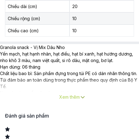
Chiều dài (cm)
20
Chiều rộng (cm)
10
Chiều cao (cm)
10
Granola snack - Vị Mix Dâu Nho
Yến mạch, hạt hạnh nhân, hạt điều, hạt bí xanh, hạt hướng dương,
nho khô 3 màu, nam việt quất, si rô dâu, mật ong, bơ lạt.
Hạn dùng: 06 tháng
Chất liệu bao bì: Sản phẩm đựng trong túi PE có dán nhãn thông tin.
Túi đảm bảo an toàn dùng trong thực phẩm theo quy định của Bộ Y
Tế.
Nạp nhanh nguồn năng lượng lành
Xem thêm
Túi 50 gram tiện lợi cho 1 lần dùng.
Đánh giá sản phẩm