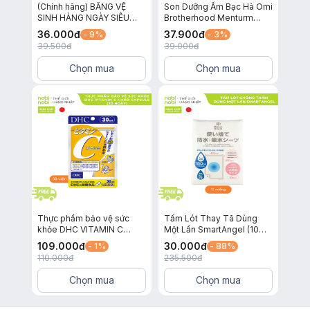
(Chính hãng) BĂNG VỆ
Son Dưỡng Ẩm Bạc Hà Omi
SINH HÀNG NGÀY SIÊU
Brotherhood Menturm
MỎNG LAURIER ACTIVE
Dành Cho Môi Khô Và Nứt
36.000
đ
37.900
đ
- 9%
- 3%
FIT KHÔNG HƯƠNG 40
Nẻ
39.500
đ
39.000
đ
MIẾNG
Chọn mua
Chọn mua
Thực phẩm bảo vệ sức
Tấm Lót Thay Tã Dùng
khỏe DHC VITAMIN C
Một Lần SmartAngel (10
HARD CAPSULE (30 ngày)
miếng)
109.000
đ
30.000
đ
- 1%
- 88%
110.000
đ
235.500
đ
Chọn mua
Chọn mua