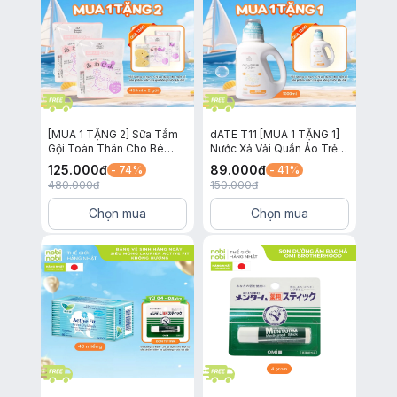
[MUA 1 TẶNG 2] Sữa Tắm
dATE T11 [MUA 1 TẶNG 1]
Gội Toàn Thân Cho Bé
Nước Xả Vải Quần Áo Trẻ
Awapiyo SmartAngel Dịu
Em SmartAngel Dịu Nhẹ,
125.000
đ
89.000
đ
- 74%
- 41%
Nhẹ Lành Tính Hương Hoa
An Toàn và Lành Tính Cho
480.000
đ
150.000
đ
450ml x 2 gói
Bé Chai 1 Lít
Chọn mua
Chọn mua