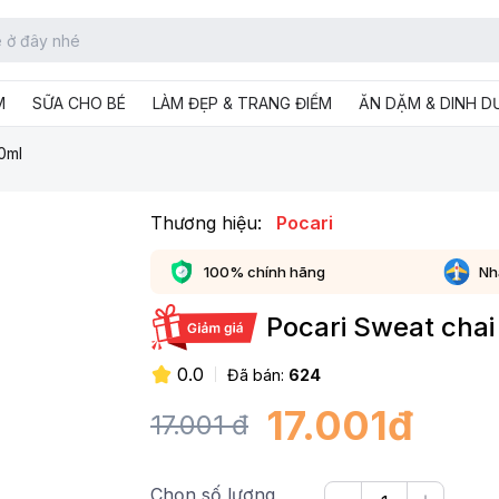
M
SỮA CHO BÉ
LÀM ĐẸP & TRANG ĐIỂM
ĂN DẶM & DINH 
0ml
Thương hiệu:
Pocari
100% chính hãng
Nh
Pocari Sweat chai
0.0
Đã bán:
624
17.001
đ
17.001
đ
Chọn số lượng