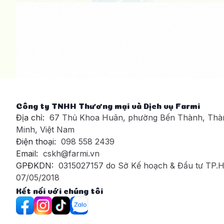
Công ty TNHH Thương mại và Dịch vụ Farmi
Địa chỉ:
67 Thủ Khoa Huân, phường Bến Thành, Thà
Minh, Việt Nam
Điện thoại:
098 558 2439
Email:
cskh@farmi.vn
GPĐKDN:
0315027157 do Sở Kế hoạch & Đầu tư TP.
07/05/2018
Kết nối với chúng tôi