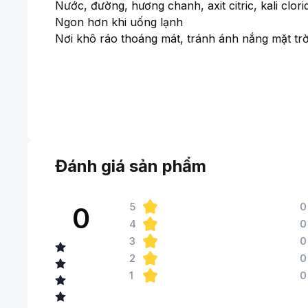
Nước, đường, hương chanh, axit citric, kali clori
Ngon hơn khi uống lạnh
Nơi khô ráo thoáng mát, tránh ánh nắng mặt trờ
Đánh giá sản phẩm
5
0
0
4
0
3
0
2
0
1
0