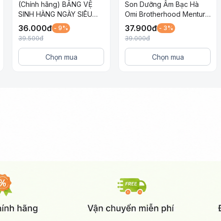
(Chính hãng) BĂNG VỆ
Son Dưỡng Ẩm Bạc Hà
SINH HÀNG NGÀY SIÊU
Omi Brotherhood Menturm
MỎNG LAURIER ACTIVE
Dành Cho Môi Khô Và Nứt
36.000
đ
37.900
đ
- 9%
- 3%
FIT KHÔNG HƯƠNG 40
Nẻ
39.500
đ
39.000
đ
MIẾNG
Chọn mua
Chọn mua