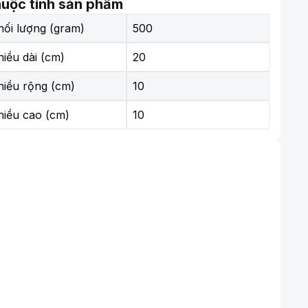
uộc tính sản phẩm
hối lượng (gram)
500
hiều dài (cm)
20
hiều rộng (cm)
10
hiều cao (cm)
10