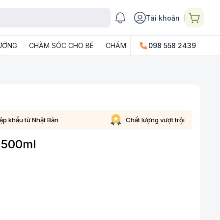
Tài khoản
DƯỠNG
CHĂM SÓC CHO BÉ
CHĂM SÓC GIA ĐÌNH
098 558 2439
PHỤ KIỆN
ập khẩu từ Nhật Bản
Chất lượng vượt trội
 500ml