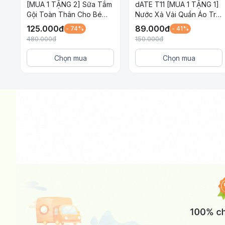
[MUA 1 TẶNG 2] Sữa Tắm
dATE T11 [MUA 1 TẶNG 1]
Gội Toàn Thân Cho Bé
Nước Xả Vải Quần Áo Trẻ
Awapiyo SmartAngel Dịu
Em SmartAngel Dịu Nhẹ,
125.000
đ
89.000
đ
- 74%
- 41%
Nhẹ Lành Tính Hương Hoa
An Toàn và Lành Tính Cho
480.000
đ
150.000
đ
450ml x 2 gói
Bé Chai 1 Lít
Chọn mua
Chọn mua