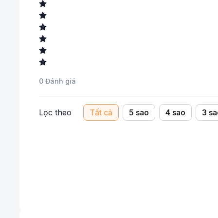
0
Đánh giá
Lọc theo
Tất cả
5 sao
4 sao
3 sa