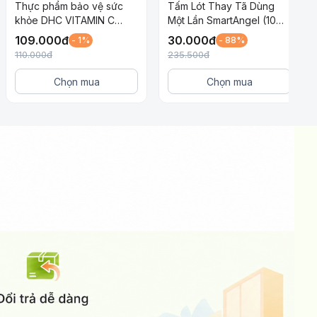
Thực phẩm bảo vệ sức
Tấm Lót Thay Tã Dùng
khỏe DHC VITAMIN C
Một Lần SmartAngel (10
HARD CAPSULE (30 ngày)
miếng)
109.000
đ
30.000
đ
- 1%
- 88%
110.000
đ
235.500
đ
Chọn mua
Chọn mua