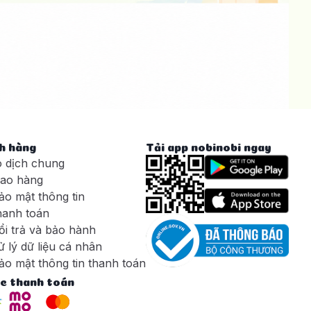
h hàng
Tải app nobinobi ngay
o dịch chung
iao hàng
ảo mật thông tin
hanh toán
ổi trả và bảo hành
 lý dữ liệu cá nhân
ảo mật thông tin thanh toán
c thanh toán