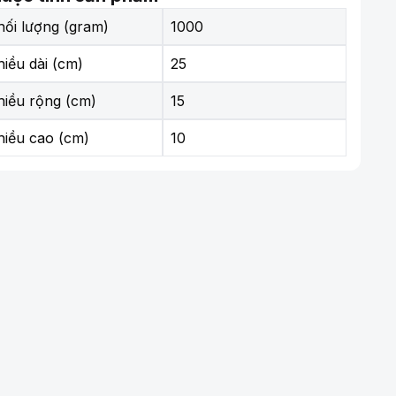
hối lượng (gram)
1000
hiều dài (cm)
25
hiều rộng (cm)
15
hiều cao (cm)
10