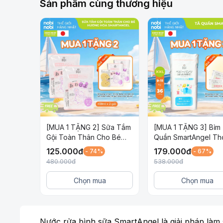
Sản phẩm cùng thương hiệu
[MUA 1 TẶNG 2] Sữa Tắm
[MUA 1 TẶNG 3] Bỉm
Gội Toàn Thân Cho Bé
Quần SmartAngel T
Awapiyo SmartAngel Dịu
Khí và Thấm Hút Cho
125.000
đ
179.000
đ
- 74%
- 67%
Nhẹ Lành Tính Hương Hoa
Size BIG XXL36
480.000
đ
538.000
đ
450ml x 2 gói
Chọn mua
Chọn mua
Nước rửa bình sữa SmartAngel là giải pháp làm