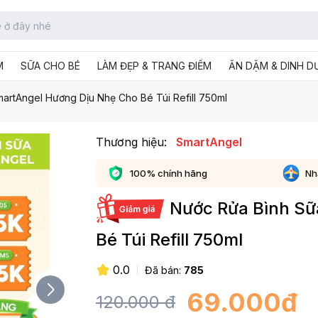
M
SỮA CHO BÉ
LÀM ĐẸP & TRANG ĐIỂM
ĂN DẶM & DINH 
artAngel Hương Dịu Nhẹ Cho Bé Túi Refill 750ml
Thương hiệu:
SmartAngel
100% chính hãng
Nh
Nước Rửa Bình Sữ
Bé Túi Refill 750ml
0.0
Đã bán:
785
69.000
đ
120.000
đ