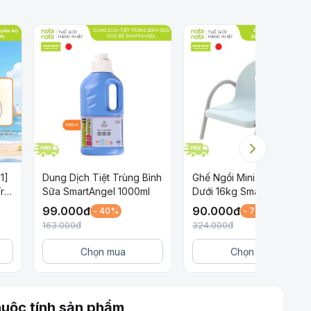
1]
Dung Dịch Tiệt Trùng Bình
Ghế Ngồi Mini Cho Bé
rẻ
Sữa SmartAngel 1000ml
Dưới 16kg SmartAngel
,
Màu Xanh Xám
99.000
đ
90.000
đ
- 40%
- 73%
Cho
163.000
đ
324.000
đ
Chọn mua
Chọn mua
uộc tính sản phẩm