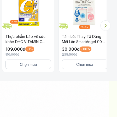
Thực phẩm bảo vệ sức
Tấm Lót Thay Tã Dùng
khỏe DHC VITAMIN C
Một Lần SmartAngel (10
HARD CAPSULE (30 ngày)
miếng)
109.000
đ
30.000
đ
- 1%
- 88%
110.000
đ
235.500
đ
Chọn mua
Chọn mua