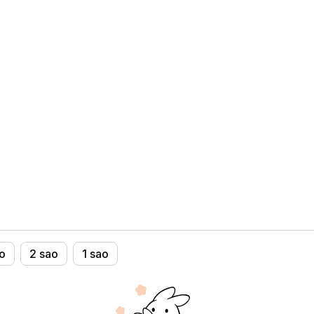
at - một loại chất hoạt động bề mặt tự nhiên,
ượng hóa chất độc hại.
uả của dung dịch trong suốt quá trình sử dụng.
ốc từ dầu mỏ
để rửa sạch bình sữa, núm ti và các dụng cụ ăn
ung dịch đã pha, sau đó rửa lại bằng nước sạch
o
2 sao
1 sao