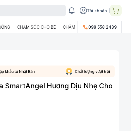
Tài khoản
DƯỠNG
CHĂM SÓC CHO BÉ
CHĂM SÓC GIA ĐÌNH
098 558 2439
PHỤ KIỆN
ập khẩu từ Nhật Bản
Chất lượng vượt trội
a SmartAngel Hương Dịu Nhẹ Cho