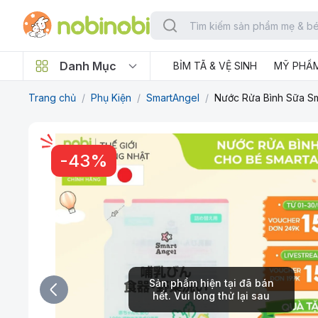
Danh Mục
BỈM TÃ & VỆ SINH
MỸ PHẨ
Trang chủ
/
Phụ Kiện
/
SmartAngel
/
Nước Rửa Bình Sữa Sm
-
43
%
Sản phẩm hiện tại đã bán
hết. Vui lòng thử lại sau