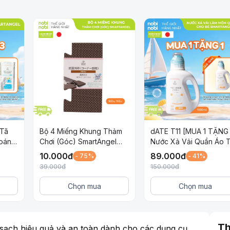
 Tã
Bộ 4 Miếng Khung Thảm
dATE T11 [MUA 1 TẶNG 
hoáng
Chơi (Góc) SmartAngel
Nước Xả Vải Quần Áo T
 Bé
(Màu Nâu)
Em SmartAngel Dịu Nhẹ
10.000
đ
89.000
đ
- 75%
- 41%
An Toàn và Lành Tính 
39.000
đ
150.000
đ
Bé Chai 1 Lít
Chọn mua
Chọn mua
Th
 sạch hiệu quả và an toàn dành cho các dụng cụ