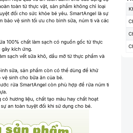
oàn toàn từ thực vật, sản phẩm không chỉ loại
K
yệt đối cho sức khỏe bé yêu. SmartAngel là sự
 bảo vệ sinh tối ưu cho bình sữa, núm ti và các
C
C
ứa 100% chất làm sạch có nguồn gốc từ thực
C
 gây kích ứng.
 làm sạch vết sữa khô, dầu mỡ từ thực phẩm và
 bình sữa, sản phẩm còn có thể dùng để khử
 vệ sinh cho bữa ăn của bé.
 nước rửa SmartAngel còn phù hợp để rửa núm ti
ựa.
 có hương liệu, chất tạo màu hay chất hoạt
ự an toàn tuyệt đối khi sử dụng cho bé.