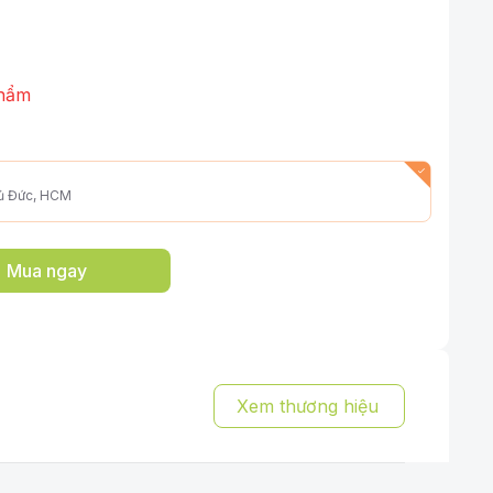
hẩm
hủ Đức, HCM
Mua ngay
Xem thương hiệu