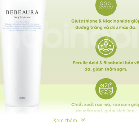
Xem thêm
 biệt là da khô, da xỉn màu.