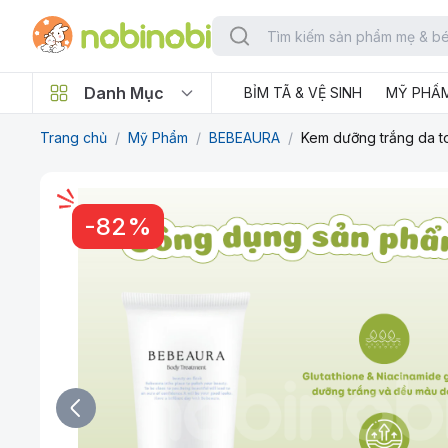
Danh Mục
BỈM TÃ & VỆ SINH
MỸ PHẨ
Trang chủ
/
Mỹ Phẩm
/
BEBEAURA
/
Kem dưỡng trắng da 
-
82
%