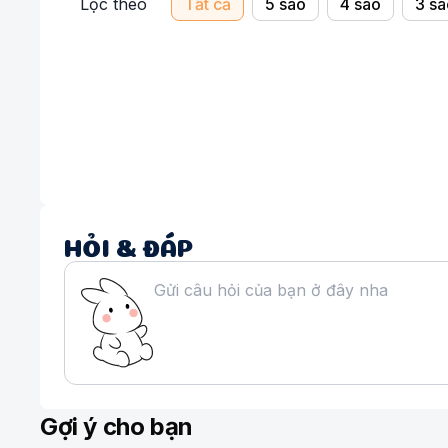
Lọc theo
Tất cả
5 sao
4 sao
3 sa
HỎI & ĐÁP
Gợi ý cho bạn