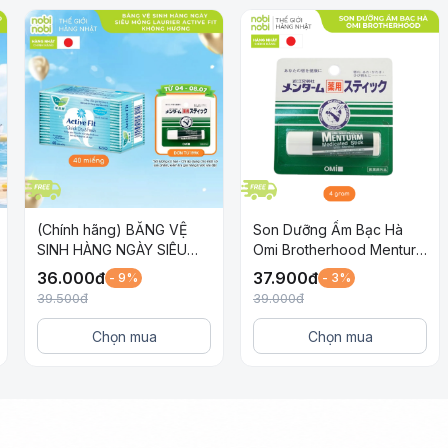
ào lòng bàn tay.
ướt, đặc biệt chú ý các vùng như khuỷu tay, đầu gối.
ng chất thẩm thấu tốt hơn.
u nhẹ bằng khăn khô.
(Chính hãng) BĂNG VỆ
Son Dưỡng Ẩm Bạc Hà
SINH HÀNG NGÀY SIÊU
Omi Brotherhood Menturm
MỎNG LAURIER ACTIVE
Dành Cho Môi Khô Và Nứt
36.000
đ
37.900
đ
- 9%
- 3%
FIT KHÔNG HƯƠNG 40
Nẻ
39.500
đ
39.000
đ
MIẾNG
Chọn mua
Chọn mua