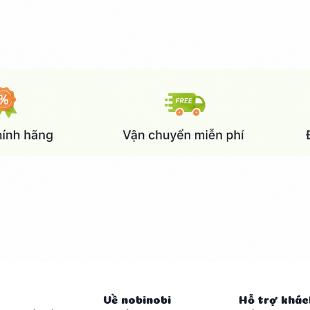
 trẻ em.
Về nobinobi
Hỗ trợ khác