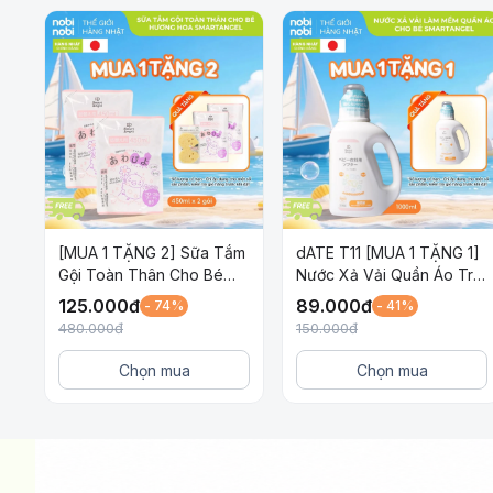
4
. Hướng dẫn sử dụng:
Bước 1: Lấy một lượng kem bằng đồng xu v
Bước 2: Thoa đều sản phẩm lên da khi còn 
Bước 3: Massage nhẹ nhàng, vỗ nhẹ để dưỡ
Bước 4: Sau đó rửa sạch bằng nước và la
[MUA 1 TẶNG 2] Sữa Tắm
dATE T11 [MUA 1 TẶNG 1]
Gội Toàn Thân Cho Bé
Nước Xả Vải Quần Áo Trẻ
Awapiyo SmartAngel Dịu
Em SmartAngel Dịu Nhẹ,
125.000
đ
89.000
đ
- 74%
- 41%
Nhẹ Lành Tính Hương Hoa
An Toàn và Lành Tính Cho
480.000
đ
150.000
đ
450ml x 2 gói
Bé Chai 1 Lít
Chọn mua
Chọn mua