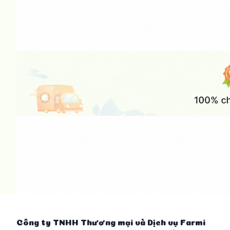
5
. Bảo quản:
Bảo quản nơi khô ráo, thoáng mát.
Tránh ánh nắng trực tiếp, tránh xa tầm tay
6
.
Về Nobinobi:
Công ty TNHH Thương mại và Dịch vụ Farmi