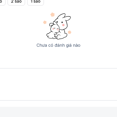
o
2 sao
1 sao
Chưa có đánh giá nào