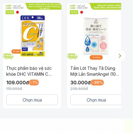
Thực phẩm bảo vệ sức
Tấm Lót Thay Tã Dùng
khỏe DHC VITAMIN C
Một Lần SmartAngel (10
HARD CAPSULE (30 ngày)
miếng)
109.000
đ
30.000
đ
- 1%
- 88%
110.000
đ
235.500
đ
Chọn mua
Chọn mua