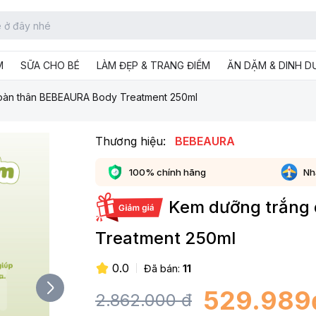
M
SỮA CHO BÉ
LÀM ĐẸP & TRANG ĐIỂM
ĂN DẶM & DINH 
toàn thân BEBEAURA Body Treatment 250ml
Thương hiệu:
BEBEAURA
100% chính hãng
Nh
Kem dưỡng trắng
Treatment 250ml
0.0
Đã bán:
11
529.989
2.862.000
đ