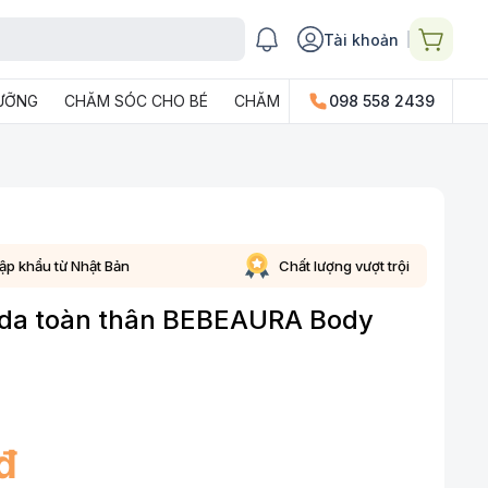
Tài khoản
DƯỠNG
CHĂM SÓC CHO BÉ
CHĂM SÓC GIA ĐÌNH
098 558 2439
PHỤ KIỆN
ập khẩu từ Nhật Bản
Chất lượng vượt trội
 da toàn thân BEBEAURA Body
đ