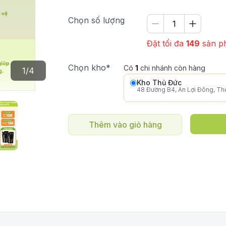
Chọn số lượng
Đặt tối đa
149
sản p
Chọn kho*
Có
1
chi nhánh còn hàng
1
/
4
Kho Thủ Đức
48 Đường B4, An Lợi Đông, T
Thêm vào giỏ hàng