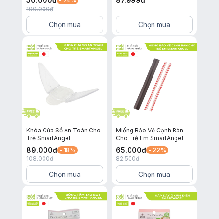
50.000
đ
87.999
đ
- 74%
Hồng
190.000
đ
Chọn mua
Chọn mua
Khóa Cửa Sổ An Toàn Cho
Miếng Bảo Vệ Cạnh Bàn
Trẻ SmartAngel
Cho Trẻ Em SmartAngel
89.000
đ
65.000
đ
- 18%
- 22%
108.000
đ
82.500
đ
Chọn mua
Chọn mua