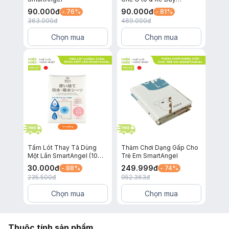
SmartAngel
90.000
đ
90.000
đ
- 76%
- 81%
363.000
đ
469.000
đ
Chọn mua
Chọn mua
Tấm Lót Thay Tã Dùng
Thảm Chơi Dạng Gấp Cho
Một Lần SmartAngel (10
Trẻ Em SmartAngel
miếng)
30.000
đ
249.999
đ
- 88%
- 74%
235.500
đ
952.363
đ
Chọn mua
Chọn mua
Thuộc tính sản phẩm