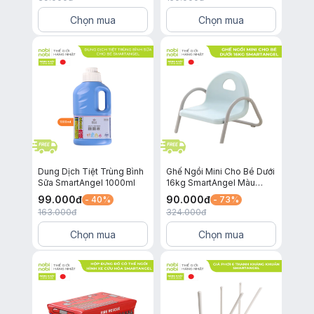
Bé Chai 1 Lít
Chọn mua
Chọn mua
Dung Dịch Tiệt Trùng Bình
Ghế Ngồi Mini Cho Bé Dưới
Sữa SmartAngel 1000ml
16kg SmartAngel Màu
Xanh Xám
99.000
đ
90.000
đ
- 40%
- 73%
163.000
đ
324.000
đ
Chọn mua
Chọn mua