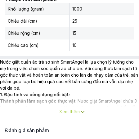
Khối lượng (gram)
1000
Chiều dài (cm)
25
Chiều rộng (cm)
15
Chiều cao (cm)
10
Nước giặt quần áo trẻ sơ sinh SmartAngel là lựa chọn lý tưởng cho
mẹ trong việc chăm sóc quần áo cho bé. Với công thức làm sạch từ
gốc thực vật và hoàn toàn an toàn cho làn da nhạy cảm của trẻ, sản
phẩm giúp loại bỏ hiệu quả các vết bẩn cứng đầu mà vẫn dịu nhẹ
với da bé.
1. Đặc tính và công dụng nổi bật:
Thành phần làm sạch gốc thực vật
: Nước giặt SmartAngel chứa 3
loại enzyme làm sạch mạnh mẽ từ tự nhiên, giúp loại bỏ vết bẩn dễ
Xem thêm
dàng mà không để lại cặn bột giặt, an toàn cho môi trường.
Loại bỏ hoàn toàn các vết bẩn khó giặt
: Sản phẩm dễ dàng loại bỏ
bụi bẩn, vết sữa, vết thức ăn, mồ hôi và bã nhờn, giúp quần áo bé
Đánh giá sản phẩm
luôn sạch sẽ và thơm tho.