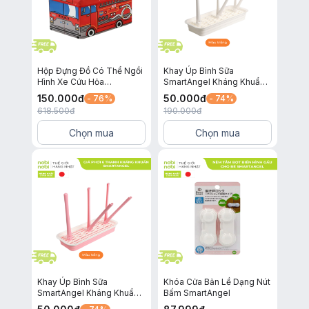
Hộp Đựng Đồ Có Thể Ngồi
Khay Úp Bình Sữa
Hình Xe Cứu Hỏa
SmartAngel Kháng Khuẩn
SmartAngel
và An Toàn Cho Bé Loại
150.000
đ
50.000
đ
- 76%
- 74%
Trắng 3 Thanh
618.500
đ
190.000
đ
Chọn mua
Chọn mua
Khay Úp Bình Sữa
Khóa Cửa Bản Lề Dạng Nút
SmartAngel Kháng Khuẩn
Bấm SmartAngel
và An Toàn Cho Bé Màu