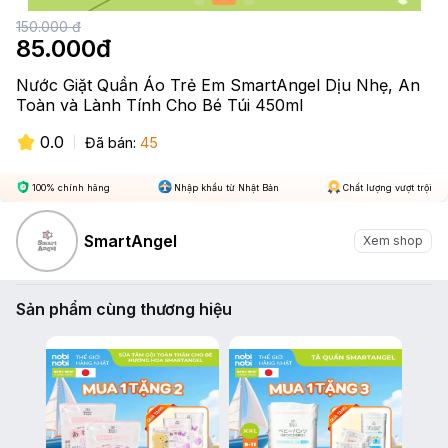
150.000
đ
85.000
đ
Nước Giặt Quần Áo Trẻ Em SmartAngel Dịu Nhẹ, An
Toàn và Lành Tính Cho Bé Túi 450ml
0.0
Đã bán:
45
100% chính hãng
Nhập khẩu từ Nhật Bản
Chất lượng vượt trội
SmartAngel
Xem shop
Sản phẩm cùng thương hiệu