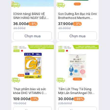
(Chính hãng) BĂNG VỆ
Son Dưỡng Ẩm Bạc Hà Omi
SINH HÀNG NGÀY SIÊU
Brotherhood Menturm
MỎNG LAURIER ACTIVE
Dành Cho Môi Khô Và Nứt
36.000
đ
37.900
đ
- 9%
- 3%
FIT KHÔNG HƯƠNG 40
Nẻ
39.500
đ
39.000
đ
MIẾNG
Chọn mua
Chọn mua
3. Chất liệu vải phù hợp:
Sản phẩm thích hợp sử dụng cho các loại vải như:
Cotton
: Giữ cho vải mềm mại, không bị co rút.
Lanh
: Dịu nhẹ và không gây hại cho các loại vải tự nhiên.
Sợi tổng hợp
: Bảo vệ vải không bị phai màu hay hư hỏng.
Thực phẩm bảo vệ sức
Tấm Lót Thay Tã Dùng
khỏe DHC VITAMIN C
Một Lần SmartAngel (10
4. Hướng dẫn sử dụng:
HARD CAPSULE (30 ngày)
miếng)
Máy giặt thông thường
: Dùng 10ml dung dịch giặt cho mỗi lần sử
109.000
đ
30.000
đ
- 1%
- 88%
110.000
đ
235.500
đ
dụng với 30L nước.
Sử dụng trong 50 lần giặt
: Sản phẩm có thể được sử dụng đến 50