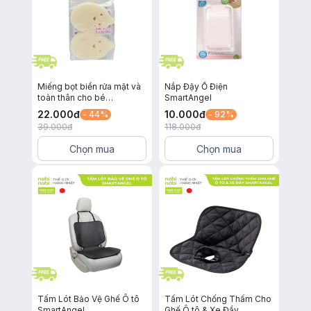
Miếng bọt biển rửa mặt và
Nắp Đậy Ổ Điện
toàn thân cho bé
SmartAngel
SmartAngel (Bộ 2 cái)
22.000
đ
10.000
đ
- 44%
- 92%
39.000
đ
118.000
đ
Chọn mua
Chọn mua
Tấm Lót Bảo Vệ Ghế Ô tô
Tấm Lót Chống Thấm Cho
SmartAngel
Ghế Ô tô & Xe Đẩy