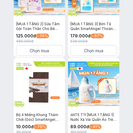
[MUA 1 TẶNG 2] Sữa Tắm
[MUA 1 TẶNG 3] Bỉm Tã
Gội Toàn Thân Cho Bé
Quần SmartAngel Thoáng
Awapiyo SmartAngel Dịu
Khí và Thấm Hút Cho Bé
125.000
đ
179.000
đ
- 74%
- 67%
Nhẹ Lành Tính Hương Hoa
Size BIG XXL36
480.000
đ
538.000
đ
450ml x 2 gói
Chọn mua
Chọn mua
Bộ 4 Miếng Khung Thảm
dATE T11 [MUA 1 TẶNG 1]
Chơi (Góc) SmartAngel
Nước Xả Vải Quần Áo Trẻ
(Màu Nâu)
Em SmartAngel Dịu Nhẹ,
10.000
đ
89.000
đ
- 75%
- 41%
An Toàn và Lành Tính Cho
39.000
đ
150.000
đ