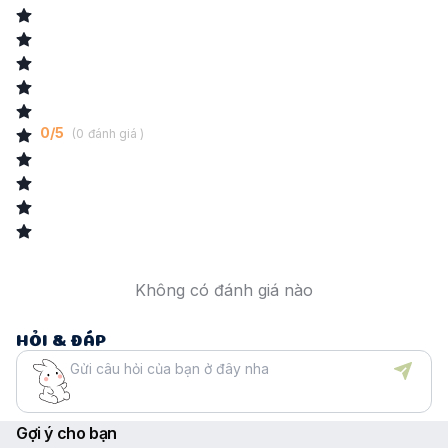
An toàn cho da bé và quần áo
: Không chứa các chất tẩy mạnh,
nước giặt phù hợp cho cả quần áo sáng màu và các loại vải mỏng
như cotton, lanh và sợi tổng hợp, không gây kích ứng làn da nhạy
cảm của trẻ.
0
/
5
(
0
đánh giá )
Không có đánh giá nào
HỎI & ĐÁP
Gợi ý cho bạn