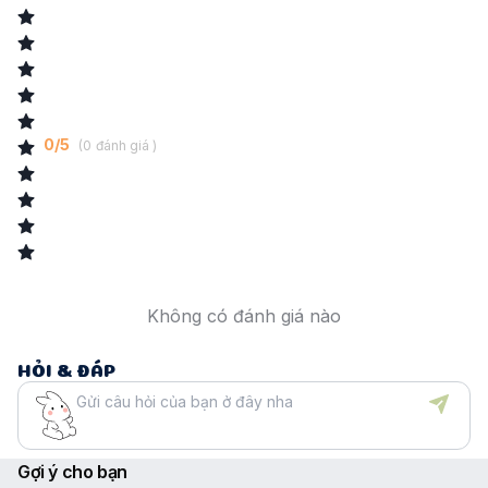
Sáp ong
: Làm mềm da tự nhiên, giữ cho da luôn căng bóng và mịn
màng, đồng thời cung cấp dưỡng chất giúp bảo vệ hàng rào độ ẩm
của da.
Tocopherol (Vitamin E)
: Chống oxy hóa mạnh mẽ, làm dịu da ngay
tức thì và ngăn ngừa tình trạng bít tắc lỗ chân lông, bảo vệ làn da bé
khỏi các yếu tố gây kích ứng từ môi trường.
Phù hợp cho da nhạy cảm của trẻ sơ sinh
: Sản phẩm được thiết
0
/
5
(
0
đánh giá )
kế đặc biệt để chăm sóc làn da mỏng manh của bé ngay từ những
tháng đầu đời. Mẹ bầu cũng có thể sử dụng để dưỡng da một cách
an toàn.
Không có đánh giá nào
HỎI & ĐÁP
Gợi ý cho bạn