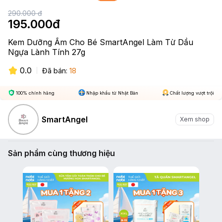
290.000
đ
195.000
đ
Kem Dưỡng Ẩm Cho Bé SmartAngel Làm Từ Dầu
Ngựa Lành Tính 27g
0.0
Đã bán:
18
100% chính hãng
Nhập khẩu từ Nhật Bản
Chất lượng vượt trội
SmartAngel
Xem shop
Sản phẩm cùng thương hiệu