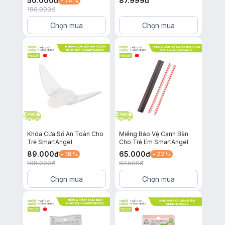
50.000
đ
87.999
đ
- 74%
Hồng
190.000
đ
Chọn mua
Chọn mua
Khóa Cửa Sổ An Toàn Cho
Miếng Bảo Vệ Cạnh Bàn
Trẻ SmartAngel
Cho Trẻ Em SmartAngel
89.000
đ
65.000
đ
- 18%
- 22%
108.000
đ
82.500
đ
Chọn mua
Chọn mua