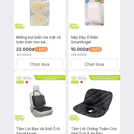
Miếng bọt biển rửa mặt và
Nắp Đậy Ổ Điện
toàn thân cho bé
SmartAngel
SmartAngel (Bộ 2 cái)
22.000
đ
10.000
đ
- 44%
- 92%
39.000
đ
118.000
đ
Chọn mua
Chọn mua
Tấm Lót Bảo Vệ Ghế Ô tô
Tấm Lót Chống Thấm Cho
SmartAngel
Ghế Ô tô & Xe Đẩy