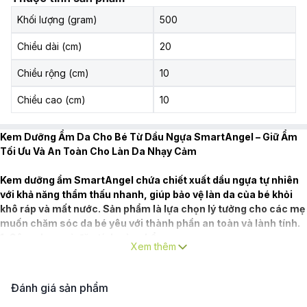
Khối lượng (gram)
500
Chiều dài (cm)
20
Chiều rộng (cm)
10
Chiều cao (cm)
10
Kem Dưỡng Ẩm Da Cho Bé Từ Dầu Ngựa SmartAngel – Giữ Ẩm
Tối Ưu Và An Toàn Cho Làn Da Nhạy Cảm
Kem dưỡng ẩm SmartAngel chứa chiết xuất dầu ngựa tự nhiên
với khả năng thẩm thấu nhanh, giúp bảo vệ làn da của bé khỏi
khô ráp và mất nước. Sản phẩm là lựa chọn lý tưởng cho các mẹ
muốn chăm sóc da bé yêu với thành phần an toàn và lành tính.
1. Công dụng và đặc tính sản phẩm:
Xem thêm
Chiết xuất dầu ngựa (95%)
: Có cấu trúc tương tự tuyến dầu tự
nhiên của da người, dầu ngựa thẩm thấu sâu vào lớp sừng dưới da,
giúp duy trì độ ẩm hiệu quả, làm da luôn mềm mại và ngậm nước
Đánh giá sản phẩm
trong thời gian dài.