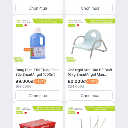
Bé Chai 1 Lít
Chọn mua
Chọn mua
Dung Dịch Tiệt Trùng Bình
Ghế Ngồi Mini Cho Bé Dưới
Sữa SmartAngel 1000ml
16kg SmartAngel Màu
Xanh Xám
99.000
đ
90.000
đ
- 40%
- 73%
163.000
đ
324.000
đ
Chọn mua
Chọn mua