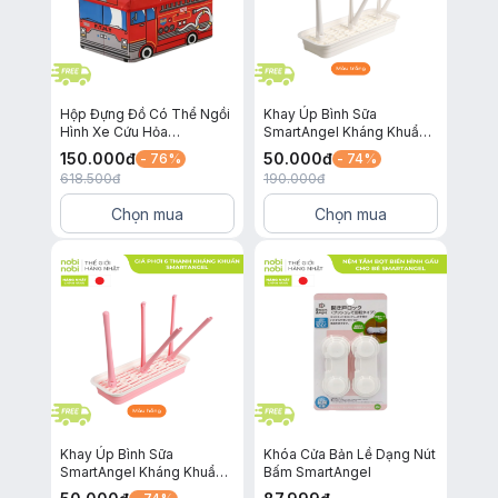
Hộp Đựng Đồ Có Thể Ngồi
Khay Úp Bình Sữa
Hình Xe Cứu Hỏa
SmartAngel Kháng Khuẩn
SmartAngel
và An Toàn Cho Bé Loại
150.000
đ
50.000
đ
- 76%
- 74%
Trắng 3 Thanh
618.500
đ
190.000
đ
Chọn mua
Chọn mua
Khay Úp Bình Sữa
Khóa Cửa Bản Lề Dạng Nút
SmartAngel Kháng Khuẩn
Bấm SmartAngel
và An Toàn Cho Bé Màu