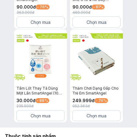
SmartAngel
90.000
đ
90.000
đ
- 76%
- 81%
363.000
đ
469.000
đ
Chọn mua
Chọn mua
Tấm Lót Thay Tã Dùng
Thảm Chơi Dạng Gấp Cho
Một Lần SmartAngel (10
Trẻ Em SmartAngel
miếng)
30.000
đ
249.999
đ
- 88%
- 74%
235.500
đ
952.363
đ
Chọn mua
Chọn mua
Thuộc tính sản phẩm