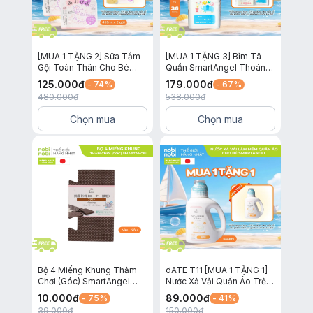
[MUA 1 TẶNG 2] Sữa Tắm
[MUA 1 TẶNG 3] Bỉm Tã
Gội Toàn Thân Cho Bé
Quần SmartAngel Thoáng
Awapiyo SmartAngel Dịu
Khí và Thấm Hút Cho Bé
125.000
đ
179.000
đ
- 74%
- 67%
Nhẹ Lành Tính Hương Hoa
Size BIG XXL36
480.000
đ
538.000
đ
450ml x 2 gói
Chọn mua
Chọn mua
Bộ 4 Miếng Khung Thảm
dATE T11 [MUA 1 TẶNG 1]
Chơi (Góc) SmartAngel
Nước Xả Vải Quần Áo Trẻ
(Màu Nâu)
Em SmartAngel Dịu Nhẹ,
10.000
đ
89.000
đ
- 75%
- 41%
An Toàn và Lành Tính Cho
39.000
đ
150.000
đ