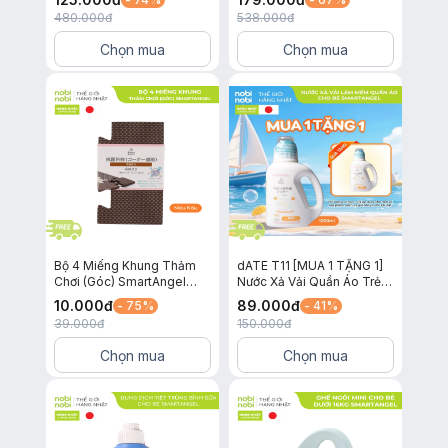
Nhẹ Lành Tính Hương Hoa
Size BIG XXL36
480.000
đ
538.000
đ
450ml x 2 gói
Chọn mua
Chọn mua
Bộ 4 Miếng Khung Thảm
dATE T11 [MUA 1 TẶNG 1]
Chơi (Góc) SmartAngel
Nước Xả Vải Quần Áo Trẻ
(Màu Nâu)
Em SmartAngel Dịu Nhẹ,
10.000
đ
89.000
đ
- 75%
- 41%
An Toàn và Lành Tính Cho
39.000
đ
150.000
đ
Bé Chai 1 Lít
Chọn mua
Chọn mua