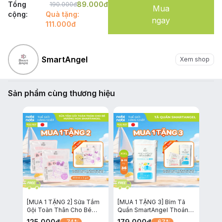
Cho Bé Bình
Tổng
Cho Bé Bình
89.000
đ
190.000
đ
Mua
800ml
800ml
cộng:
Quà tặng:
ngay
111.000đ
SmartAngel
Xem shop
Sản phẩm cùng thương hiệu
[MUA 1 TẶNG 2] Sữa Tắm
[MUA 1 TẶNG 3] Bỉm Tã
Gội Toàn Thân Cho Bé
Quần SmartAngel Thoáng
Awapiyo SmartAngel Dịu
Khí và Thấm Hút Cho Bé
125.000
đ
179.000
đ
- 74%
- 67%