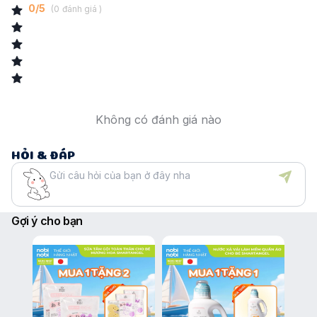
sữa, và đồ chơi nhựa.
0
/
5
(
0
đánh giá )
Không chứa hóa chất độc hại
: Sản phẩm không có hương liệu,
chất tạo màu hay chất hoạt động bề mặt có nguồn gốc từ dầu mỏ,
đảm bảo sự an toàn tuyệt đối khi sử dụng cho bé.
Không có đánh giá nào
HỎI & ĐÁP
Gợi ý cho bạn