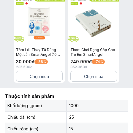
Tấm Lót Thay Tã Dùng
Thảm Chơi Dạng Gấp Cho
Một Lần SmartAngel (10
Trẻ Em SmartAngel
miếng)
30.000
đ
249.999
đ
- 88%
- 74%
235.500
đ
952.363
đ
Chọn mua
Chọn mua
Thuộc tính sản phẩm
Khối lượng (gram)
1000
Chiều dài (cm)
25
Chiều rộng (cm)
15