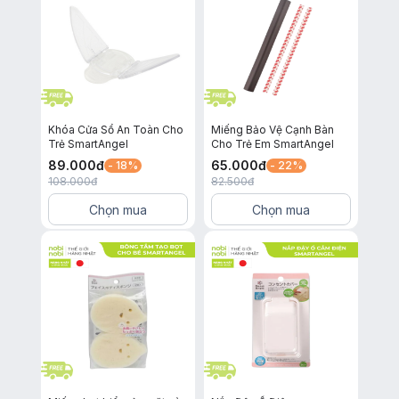
Khóa Cửa Sổ An Toàn Cho
Miếng Bảo Vệ Cạnh Bàn
Trẻ SmartAngel
Cho Trẻ Em SmartAngel
89.000
đ
65.000
đ
- 18%
- 22%
108.000
đ
82.500
đ
Chọn mua
Chọn mua