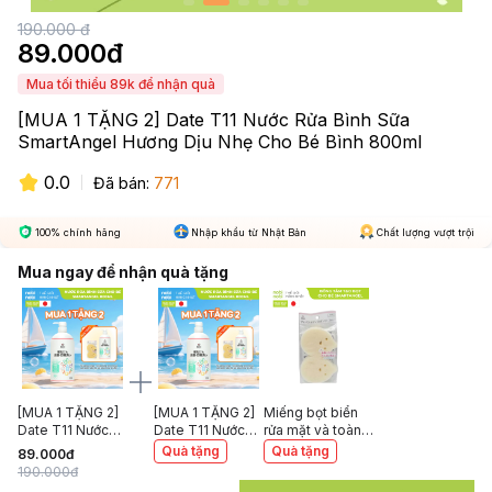
190.000
đ
89.000
đ
Mua tối thiểu 89k để nhận quà
[MUA 1 TẶNG 2] Date T11 Nước Rửa Bình Sữa
SmartAngel Hương Dịu Nhẹ Cho Bé Bình 800ml
0.0
Đã bán:
771
100% chính hãng
Nhập khẩu từ Nhật Bản
Chất lượng vượt trội
Mua ngay để nhận quà tặng
[MUA 1 TẶNG 2]
[MUA 1 TẶNG 2]
Miếng bọt biển
Date T11 Nước
Date T11 Nước
rửa mặt và toàn
Rửa Bình Sữa
Rửa Bình Sữa
thân cho bé
Quà tặng
Quà tặng
89.000
đ
SmartAngel
SmartAngel
SmartAngel (Bộ 2
190.000
đ
Hương Dịu Nhẹ
Hương Dịu Nhẹ
cái)