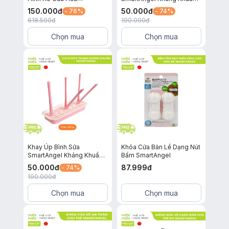
SmartAngel
và An Toàn Cho Bé Loại
150.000
đ
50.000
đ
- 76%
- 74%
Trắng 3 Thanh
618.500
đ
190.000
đ
Chọn mua
Chọn mua
Khay Úp Bình Sữa
Khóa Cửa Bản Lề Dạng Nút
SmartAngel Kháng Khuẩn
Bấm SmartAngel
và An Toàn Cho Bé Màu
50.000
đ
87.999
đ
- 74%
Hồng
190.000
đ
Chọn mua
Chọn mua