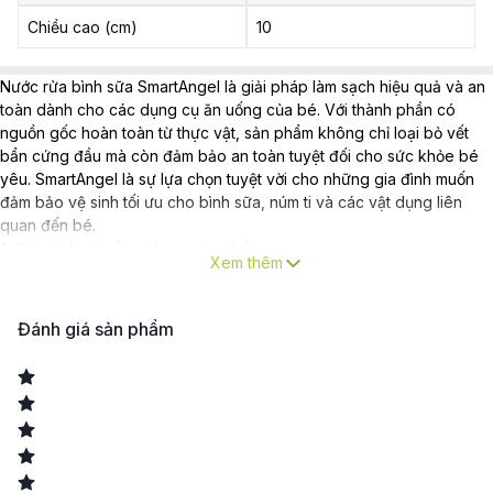
Chiều cao (cm)
10
Nước rửa bình sữa SmartAngel là giải pháp làm sạch hiệu quả và an
toàn dành cho các dụng cụ ăn uống của bé. Với thành phần có
nguồn gốc hoàn toàn từ thực vật, sản phẩm không chỉ loại bỏ vết
bẩn cứng đầu mà còn đảm bảo an toàn tuyệt đối cho sức khỏe bé
yêu. SmartAngel là sự lựa chọn tuyệt vời cho những gia đình muốn
đảm bảo vệ sinh tối ưu cho bình sữa, núm ti và các vật dụng liên
quan đến bé.
1. Đặc tính và công dụng sản phẩm:
Xem thêm
Thành phần nguồn gốc thực vật
: Sản phẩm chứa 100% chất làm
sạch có nguồn gốc từ thực vật, an toàn cho trẻ sơ sinh và hoàn toàn
không gây kích ứng.
Đánh giá sản phẩm
Loại bỏ vết bẩn cứng đầu
: Hiệu quả trong việc làm sạch vết sữa
khô, dầu mỡ từ thực phẩm và các vết bẩn khó tẩy từ đồ ăn trẻ em.
An toàn cho cả rau củ
: Không chỉ là nước rửa bình sữa, sản phẩm
còn có thể dùng để khử khuẩn an toàn rau củ và thức ăn sống, đảm
bảo vệ sinh cho bữa ăn của bé.
Đa năng trong việc làm sạch
: Ngoài bình sữa, nước rửa
SmartAngel còn phù hợp để rửa núm ti giả, dụng cụ cai sữa, máy hút