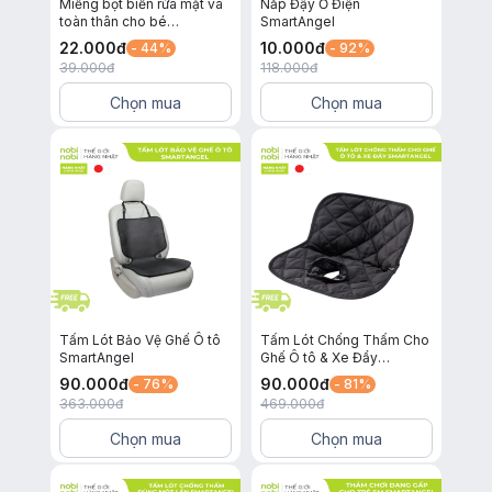
Miếng bọt biển rửa mặt và
Nắp Đậy Ổ Điện
toàn thân cho bé
SmartAngel
SmartAngel (Bộ 2 cái)
22.000
đ
10.000
đ
- 44%
- 92%
39.000
đ
118.000
đ
Chọn mua
Chọn mua
Tấm Lót Bảo Vệ Ghế Ô tô
Tấm Lót Chống Thấm Cho
SmartAngel
Ghế Ô tô & Xe Đẩy
SmartAngel
90.000
đ
90.000
đ
- 76%
- 81%
363.000
đ
469.000
đ
Chọn mua
Chọn mua