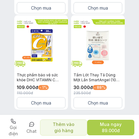
Chọn mua
Chọn mua
Thực phẩm bảo vệ sức
Tấm Lót Thay Tã Dùng
khỏe DHC VITAMIN C
Một Lần SmartAngel (10
HARD CAPSULE (30 ngày)
miếng)
109.000
đ
30.000
đ
- 1%
- 88%
110.000
đ
235.500
đ
Chọn mua
Chọn mua
Lưu ý:
Thêm vào
Mua ngay
Khi sử dụng sản phẩm đã pha loãng, vui lòng sử dụng
Gọi
giỏ hàng
89.000
đ
Chat
điện
ngay.
Trang chủ
Danh mục
Giỏ hàng
Cá nhân