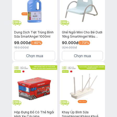
Dung Dịch Tiệt Trùng Bình
Ghế Ngồi Mini Cho Bé Dưới
Sữa SmartAngel 1000ml
16kg SmartAngel Màu
Xanh Xám
99.000
đ
90.000
đ
- 40%
- 73%
163.000
đ
324.000
đ
Chọn mua
Chọn mua
Hộp Đựng Đồ Có Thể Ngồi
Khay Úp Bình Sữa
Hình Xe Cứu Hỏa
SmartAngel Kháng Khuẩn