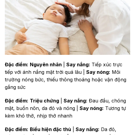
Đặc điểm:
Nguyên nhân
|
Say nắng:
Tiếp xúc trực
tiếp với ánh nắng mặt trời quá lâu |
Say nóng:
Môi
trường nóng bức, thiếu thông thoáng hoặc vận động
gắng sức
Đặc điểm:
Triệu chứng
|
Say nắng:
Đau đầu, chóng
mặt, buồn nôn, da đỏ và nóng |
Say nóng:
Tương tự
kèm khó thở, nhịp thở nhanh
Đặc điểm:
Biểu hiện đặc thù
|
Say nắng:
Da đỏ,