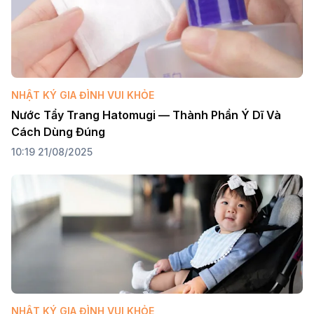
NHẬT KÝ GIA ĐÌNH VUI KHỎE
Nước Tẩy Trang Hatomugi — Thành Phần Ý Dĩ Và 
Cách Dùng Đúng
10:19 21/08/2025
NHẬT KÝ GIA ĐÌNH VUI KHỎE