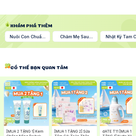
KHÁM PHÁ THÊM
Nuôi Con Chuẩn
Chăm Mẹ Sau
Nhật Ký Tam 
Nhật
Sinh
Nguyệt
CÓ THỂ BẠN QUAN TÂM
[MUA 2 TẶNG 1] Kem
[MUA 1 TẶNG 2] Sữa
dATE T11 [MUA 1