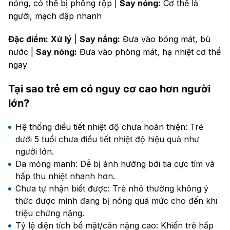
nóng, có thể bị phồng rộp |
Say nóng:
Cơ thể lả
người, mạch đập nhanh
Đặc điểm:
Xử lý
|
Say nắng:
Đưa vào bóng mát, bù
nước |
Say nóng:
Đưa vào phòng mát, hạ nhiệt cơ thể
ngay
Tại sao trẻ em có nguy cơ cao hơn người
lớn?
Hệ thống điều tiết nhiệt độ chưa hoàn thiện: Trẻ
dưới 5 tuổi chưa điều tiết nhiệt độ hiệu quả như
người lớn.
Da mỏng manh: Dễ bị ảnh hưởng bởi tia cực tím và
hấp thu nhiệt nhanh hơn.
Chưa tự nhận biết được: Trẻ nhỏ thường không ý
thức được mình đang bị nóng quá mức cho đến khi
triệu chứng nặng.
Tỷ lệ diện tích bề mặt/cân nặng cao: Khiến trẻ hấp