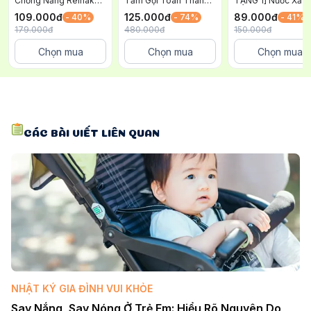
Chống Nắng Reihaku
Tắm Gội Toàn Thân
TẶNG 1] Nước Xả V
Hatomugi Nâng Tông
Cho Bé Awapiyo
Quần Áo Trẻ Em
109.000
đ
125.000
đ
89.000
đ
- 40%
- 74%
- 41%
và Dưỡng Ẩm Cho Da
SmartAngel Dịu Nhẹ
SmartAngel Dịu Nh
179.000
đ
480.000
đ
150.000
đ
SPF 50+ PA++++ Xanh
Lành Tính Hương Hoa
An Toàn và Lành T
70g
450ml x 2 gói
Cho Bé Chai 1 Lít
Chọn mua
Chọn mua
Chọn mua
CÁC BÀI VIẾT LIÊN QUAN
NHẬT KÝ GIA ĐÌNH VUI KHỎE
Say Nắng, Say Nóng Ở Trẻ Em: Hiểu Rõ Nguyên Do 