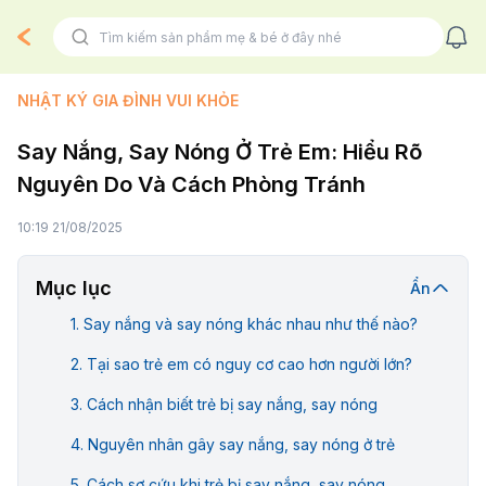
NHẬT KÝ GIA ĐÌNH VUI KHỎE
Say Nắng, Say Nóng Ở Trẻ Em: Hiểu Rõ
Nguyên Do Và Cách Phòng Tránh
10:19 21/08/2025
Mục lục
Ẩn
Say nắng và say nóng khác nhau như thế nào?
Tại sao trẻ em có nguy cơ cao hơn người lớn?
Cách nhận biết trẻ bị say nắng, say nóng
Nguyên nhân gây say nắng, say nóng ở trẻ
Cách sơ cứu khi trẻ bị say nắng, say nóng