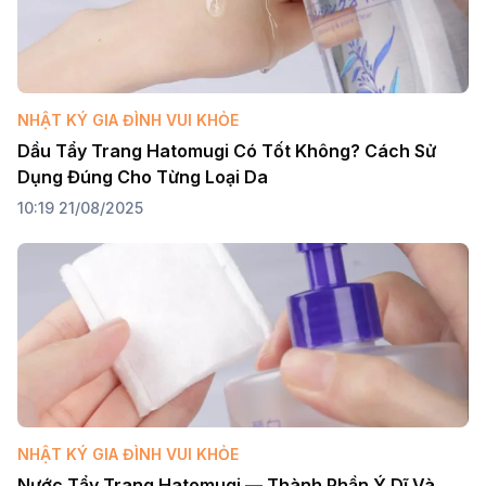
NHẬT KÝ GIA ĐÌNH VUI KHỎE
Dầu Tẩy Trang Hatomugi Có Tốt Không? Cách Sử 
Dụng Đúng Cho Từng Loại Da
10:19 21/08/2025
NHẬT KÝ GIA ĐÌNH VUI KHỎE
Nước Tẩy Trang Hatomugi — Thành Phần Ý Dĩ Và 