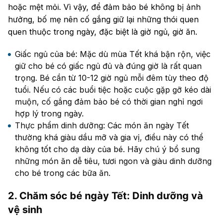
hoặc mệt mỏi. Vì vậy, để đảm bảo bé không bị ảnh
hưởng, bố mẹ nên cố gắng giữ lại những thói quen
quen thuộc trong ngày, đặc biệt là giờ ngủ, giờ ăn.
Giấc ngủ của bé: Mặc dù mùa Tết khá bận rộn, việc
giữ cho bé có giấc ngủ đủ và đúng giờ là rất quan
trọng. Bé cần từ 10-12 giờ ngủ mỗi đêm tùy theo độ
tuổi. Nếu có các buổi tiệc hoặc cuộc gặp gỡ kéo dài
muộn, cố gắng đảm bảo bé có thời gian nghỉ ngơi
hợp lý trong ngày.
Thực phẩm dinh dưỡng: Các món ăn ngày Tết
thường khá giàu dầu mỡ và gia vị, điều này có thể
không tốt cho dạ dày của bé. Hãy chú ý bổ sung
những món ăn dễ tiêu, tươi ngon và giàu dinh dưỡng
cho bé trong các bữa ăn.
2. Chăm sóc bé ngày Tết: Dinh dưỡng và
vệ sinh