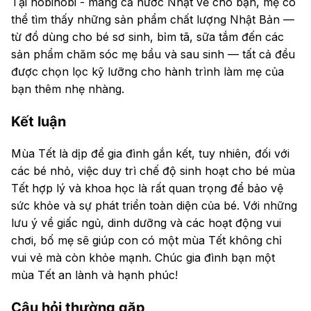
Tại nobinobi - mang cả nước Nhật về cho bạn, mẹ có
thể tìm thấy những sản phẩm chất lượng Nhật Bản —
từ đồ dùng cho bé sơ sinh, bỉm tã, sữa tắm đến các
sản phẩm chăm sóc mẹ bầu và sau sinh — tất cả đều
được chọn lọc kỹ lưỡng cho hành trình làm mẹ của
bạn thêm nhẹ nhàng.
Kết luận
Mùa Tết là dịp để gia đình gắn kết, tuy nhiên, đối với
các bé nhỏ, việc duy trì chế độ sinh hoạt cho bé mùa
Tết hợp lý và khoa học là rất quan trọng để bảo vệ
sức khỏe và sự phát triển toàn diện của bé. Với những
lưu ý về giấc ngủ, dinh dưỡng và các hoạt động vui
chơi, bố mẹ sẽ giúp con có một mùa Tết không chỉ
vui vẻ mà còn khỏe mạnh. Chúc gia đình bạn một
mùa Tết an lành và hạnh phúc!
Câu hỏi thường gặp