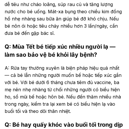
dễ tiêu như cháo loãng, súp rau củ và tăng lượng
nước cho bé uống. Mát-xa bụng theo chiều kim đồng
hồ nhẹ nhàng sau bữa ăn giúp bé đỡ khó chịu. Nếu
bé nôn ói hoặc tiêu chảy nhiều hơn 3 lần/ngày, cần
đưa bé đến gặp bác sĩ.
Q: Mùa Tết bé tiếp xúc nhiều người lạ —
làm sao bảo vệ bé khỏi lây bệnh?
A: Rửa tay thường xuyên là biện pháp hiệu quả nhất
— cả bé lẫn những người muốn bế hoặc tiếp xúc gần
với bé. Với bé dưới 6 tháng chưa tiêm đủ vaccine, ba
mẹ nên nhẹ nhàng từ chối những người có biểu hiện
ho, sổ mũi bế hoặc hôn bé. Nếu đến thăm nhiều nhà
trong ngày, kiểm tra lại xem bé có biểu hiện lạ vào
buổi tối và theo dõi thân nhiệt.
Q: Bé hay quấy khóc vào buổi tối trong dịp