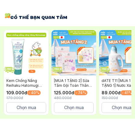
CÓ THỂ BẠN QUAN TÂM
Kem Chống Nắng
[MUA 1 TẶNG 2] Sữa
dATE T11 [MUA 1
Reihaku Hatomugi
Tắm Gội Toàn Thân
TẶNG 1] Nước Xả V
Nâng Tông và Dưỡng
Cho Bé Awapiyo
Quần Áo Trẻ Em
109.000
đ
125.000
đ
89.000
đ
- 40%
- 74%
- 41%
Ẩm Cho Da SPF 50+
SmartAngel Dịu Nhẹ
SmartAngel Dịu Nh
179.000
đ
480.000
đ
150.000
đ
PA++++ Xanh 70g
Lành Tính Hương Hoa
An Toàn và Lành T
450ml x 2 gói
Cho Bé Chai 1 Lít
Chọn mua
Chọn mua
Chọn mua