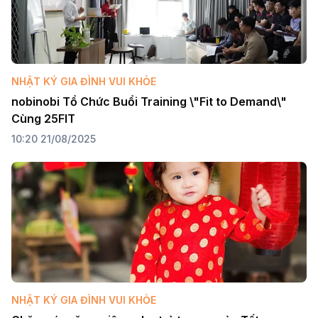
NHẬT KÝ GIA ĐÌNH VUI KHỎE
nobinobi Tổ Chức Buổi Training \"Fit to Demand\" 
Cùng 25FIT
10:20 21/08/2025
NHẬT KÝ GIA ĐÌNH VUI KHỎE