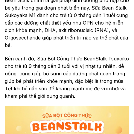
Bean Stalk chính là giải pháp dinh dưỡng phù hợp cho
bé yêu trong giai đoạn phát triển này. Sữa Bean Stalk
Sukoyaka M1 dành cho trẻ từ 0 tháng đến 1 tuổi cung
cấp các dưỡng chất thiết yếu như OPN cho hệ miễn
dịch khỏe mạnh, DHA, axit ribonucleic (RNA), và
Oligosaccharide giúp phát triển trí não và thể chất của
bé.
Bên cạnh đó, Sữa Bột Công Thức BeanStalk Tsuyoiko
cho trẻ từ 9 tháng đến 3 tuổi với vị nhạt tự nhiên, dễ
uống, cũng giúp bổ sung các dưỡng chất quan trọng
giúp bé phát triển khỏe mạnh, đặc biệt là trong mùa
Tết khi bé cần sức đề kháng mạnh mẽ để vui chơi và
khám phá thế giới xung quanh.