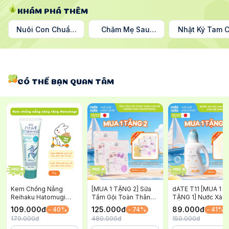
KHÁM PHÁ THÊM
Nuôi Con Chuẩn
Chăm Mẹ Sau
Nhật Ký Tam 
Nhật
Sinh
Nguyệt
CÓ THỂ BẠN QUAN TÂM
Kem Chống Nắng
[MUA 1 TẶNG 2] Sữa
dATE T11 [MUA 1
Reihaku Hatomugi
Tắm Gội Toàn Thân
TẶNG 1] Nước Xả V
Nâng Tông và Dưỡng
Cho Bé Awapiyo
Quần Áo Trẻ Em
109.000
đ
125.000
đ
89.000
đ
- 40%
- 74%
- 41%
Ẩm Cho Da SPF 50+
SmartAngel Dịu Nhẹ
SmartAngel Dịu Nh
179.000
đ
480.000
đ
150.000
đ
PA++++ Xanh 70g
Lành Tính Hương Hoa
An Toàn và Lành T