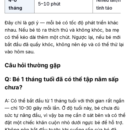
4–6
Nhiều lần/ngày,
Nhiều lần/ngày,
5–10 phút
5–10 phút
tháng
tỉnh táo
tỉnh táo
Đây chỉ là gợi ý — mỗi bé có tốc độ phát triển khác
nhau. Nếu bé tỏ ra thích thú và không khóc, ba mẹ
có thể kéo dài thêm một chút. Ngược lại, nếu bé mới
bắt đầu đã quấy khóc, không nên ép và có thể thử lại
vào hôm sau.
Câu hỏi thường gặp
Q: Bé 1 tháng tuổi đã có thể tập nằm sấp
chưa?
A: Có thể bắt đầu từ 1 tháng tuổi với thời gian rất ngắn
— chỉ 10–30 giây mỗi lần. Ở độ tuổi này, bé chưa đủ
sức tự nâng đầu, vì vậy ba mẹ cần ở sát bên và có thể
đặt một chiếc khăn cuộn nhỏ dưới ngực bé để hỗ trợ.
Không nên bắt đầu trước khi cuống rốn của bé đã