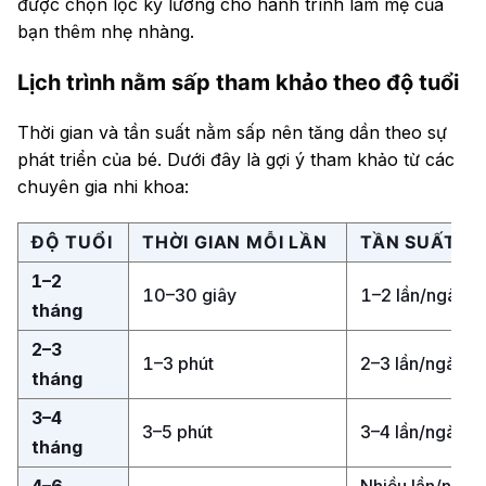
được chọn lọc kỹ lưỡng cho hành trình làm mẹ của
bạn thêm nhẹ nhàng.
Lịch trình nằm sấp tham khảo theo độ tuổi
Thời gian và tần suất nằm sấp nên tăng dần theo sự
phát triển của bé. Dưới đây là gợi ý tham khảo từ các
chuyên gia nhi khoa:
ĐỘ TUỔI
THỜI GIAN MỖI LẦN
THỜI GIAN MỖI LẦN
TẦN SUẤT GỢ
TẦN SUẤT GỢ
1–2
10–30 giây
10–30 giây
1–2 lần/ngày
1–2 lần/ngày
tháng
2–3
1–3 phút
1–3 phút
2–3 lần/ngày
2–3 lần/ngày
tháng
3–4
3–5 phút
3–5 phút
3–4 lần/ngày
3–4 lần/ngày
tháng