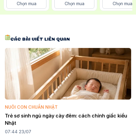
450ml x 2 gói
Cho Bé Chai 1 Lít
Chọn mua
Chọn mua
Chọn mua
CÁC BÀI VIẾT LIÊN QUAN
NUÔI CON CHUẨN NHẬT
Trẻ sơ sinh ngủ ngày cày đêm: cách chỉnh giấc kiểu 
Nhật
07:44 23/07