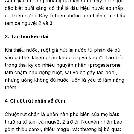
Cảm giác choáng thoáng qua khi đứng dậy đột ngột:
đặc biệt buổi sáng: có thể là dấu hiệu huyết áp thấp
do thiếu nước. Đây là triệu chứng phổ biến ở mẹ bầu
tam cá nguyệt 2 và 3.
3. Táo bón kéo dài
Khi thiếu nước, ruột già hút lại nước từ phân để bù
vào cơ thể: khiến phân khô cứng và khó đi. Táo bón
trong thai kỳ có nhiều nguyên nhân (progesterone
làm chậm nhu động ruột, sắt vô cơ gây táo bón),
nhưng uống không đủ nước luôn là yếu tố làm nặng
thêm.
4. Chuột rút chân về đêm
Chuột rút chân là phàn nàn phổ biến của mẹ bầu:
thường từ tam cá nguyệt 2 trở đi. Nguyên nhân bao
gồm thiếu canxi, thiếu magie, và: thường bị bỏ qua: