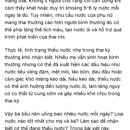
mang thai. Không ít người cho rằng chỉ cần uống khi
Mẹ bầu uống nước dừa được không?
cảm thấy khát hoặc duy trì khoảng 6–8 ly nước mỗi
ngày là đủ. Tuy nhiên, nhu cầu nước của phụ nữ
Mẹ bầu bị nghén nặng không uống được nước
lọc thì phải làm sao?
mang thai thường cao hơn người bình thường do cơ
thể phải tăng thể tích máu, tạo nước ối và hỗ trợ quá
Uống nước quá nhiều có hại không?
trình phát triển của thai nhi.
Nước ép trái cây tươi tự làm có tính vào lượng
nước ngày không?
Thực tế, tình trạng thiếu nước nhẹ trong thai kỳ
thường khó nhận biết. Nhiều mẹ vẫn sinh hoạt bình
Có cần uống thêm nước khi trời nóng hoặc mùa
thường nhưng cơ thể đã xuất hiện các dấu hiệu như
hè?
nước tiểu vàng đậm, mệt mỏi, táo bón, đau đầu hoặc
cảm giác khô miệng kéo dài. Nếu kéo dài, thiếu nước
Kết Luận
có thể ảnh hưởng đến lượng nước ối, làm tăng nguy
cơ co thắt tử cung sớm và gây nhiều khó chịu trong
thai kỳ.
Vậy bà bầu nên uống bao nhiêu nước mỗi ngày? Loại
nước nào tốt nhất cho mẹ và bé? Làm sao để nhận
biết cơ thể đang thiếu nước? Trong bài viết này,