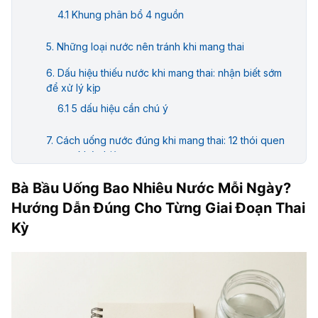
Khung phân bổ 4 nguồn
Những loại nước nên tránh khi mang thai
Dấu hiệu thiếu nước khi mang thai: nhận biết sớm
để xử lý kịp
5 dấu hiệu cần chú ý
Cách uống nước đúng khi mang thai: 12 thói quen
tạo sự khác biệt
1. Ly nước ấm đầu tiên: ngay khi thức dậy
Bà Bầu Uống Bao Nhiêu Nước Mỗi Ngày?
2. Không uống quá 300ml mỗi lần
Hướng Dẫn Đúng Cho Từng Giai Đoạn Thai
Kỳ
3. Không uống trong khi ăn: tránh loãng dịch vị
4. Đặt chai nước ở những nơi nhìn thấy ngay
5. Uống thêm 1 ly sau mỗi lần đi vệ sinh
6. Nước hương trái cây tự pha: khi chán nước