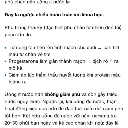
phù chân nên uống ít nước lại.
Đây là ngược chiều hoàn toàn với khoa học.
Phù trong thai kỳ (đặc biệt phù chân từ chiều đến tối)
phần lớn do:
Tử cung to chèn lên tĩnh mạch chủ dưới → cản trở
máu từ chân về tim
Progesterone làm giãn thành mạch → dịch rò rỉ ra
mô kẽ
Giảm áp lực thẩm thấu huyết tương khi protein máu
loãng ra
Uống ít nước hơn
không giảm phù
và còn gây thiếu
nước nguy hiểm. Ngược lại, khi uống đủ nước, thận
hoạt động hiệu quả hơn để đào thải natri dư: giảm phù
tốt hơn. Kết hợp uống đủ nước với nằm nghiêng trái
20–30 phút ban ngày và kê cao chân khi ngủ: đây là