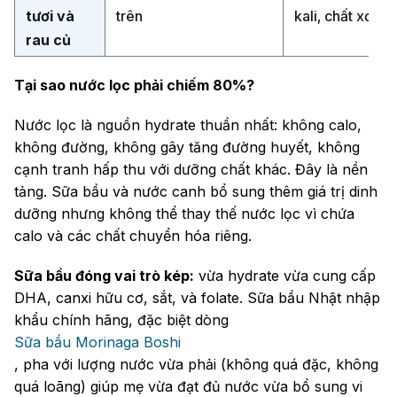
tươi và
trên
trên
kali, chất xơ
kali, chất xơ
rau củ
Tại sao nước lọc phải chiếm 80%?
Nước lọc là nguồn hydrate thuần nhất: không calo,
không đường, không gây tăng đường huyết, không
cạnh tranh hấp thu với dưỡng chất khác. Đây là nền
tảng. Sữa bầu và nước canh bổ sung thêm giá trị dinh
dưỡng nhưng không thể thay thế nước lọc vì chứa
calo và các chất chuyển hóa riêng.
Sữa bầu đóng vai trò kép:
vừa hydrate vừa cung cấp
DHA, canxi hữu cơ, sắt, và folate. Sữa bầu Nhật nhập
khẩu chính hãng, đặc biệt dòng
Sữa bầu Morinaga Boshi
, pha với lượng nước vừa phải (không quá đặc, không
quá loãng) giúp mẹ vừa đạt đủ nước vừa bổ sung vi