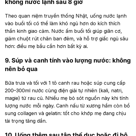
không nước lạnh sau 8 giờ
Theo quan niệm truyền thống Nhật, uống nước lạnh
vào buổi tối có thể làm khó ngủ hơn do kích thích
thần kinh giao cảm. Nước ấm buổi tối giúp giãn cơ,
giảm chuột rút chân ban đêm, và hỗ trợ giấc ngủ sâu
hơn: điều mẹ bầu cần hơn bất kỳ ai.
9. Súp và canh tính vào lượng nước: không
nên bỏ qua
Bữa trưa và tối với 1 tô canh rau hoặc súp cung cấp
200–300ml nước cùng điện giải tự nhiên (kali, natri,
magie) từ rau củ. Nhiều mẹ bỏ sót nguồn này khi tính
lượng nước mỗi ngày. Canh nấu từ xương hầm còn bổ
sung collagen và gelatin: tốt cho khớp mẹ đang chịu
tải trọng tăng dần.
10. Uống thêm sau tập thể dục hoặc đi bộ