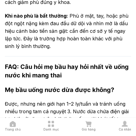
cách giảm phù đúng y khoa.
Khi nào phù là bất thường:
Phù ở mặt, tay, hoặc phù
đột ngột nặng kèm đau đầu dữ dội và nhìn mờ là dấu
hiệu cảnh báo tiền sản giật: cần đến cơ sở y tế ngay
lập tức. Đây là trường hợp hoàn toàn khác với phù
sinh lý bình thường.
FAQ: Câu hỏi mẹ bầu hay hỏi nhất về uống
nước khi mang thai
Mẹ bầu uống nước dừa được không?
Được, nhưng nên giới hạn 1–2 ly/tuần và tránh uống
nhiều trong tam cá nguyệt 3. Nước dừa chứa điện giải
tự nhiên (kali, natri) và là thức uống giải khát tốt trong
thời tiết nóng: nhưng tác dụng lợi tiểu khá mạnh. Uống
Trang chủ
Danh mục
Giỏ hàng
Cá nhân
quá nhiều có thể làm mất điện giải và tăng áp lực lên