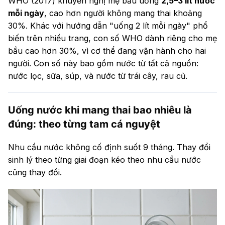
WHO (2017) khuyến nghị mẹ bầu uống
2,5–3 lít nước
mỗi ngày
, cao hơn người không mang thai khoảng
30%. Khác với hướng dẫn "uống 2 lít mỗi ngày" phổ
biến trên nhiều trang, con số WHO dành riêng cho mẹ
bầu cao hơn 30%, vì cơ thể đang vận hành cho hai
người. Con số này bao gồm nước từ tất cả nguồn:
nước lọc, sữa, súp, và nước từ trái cây, rau củ.
Uống nước khi mang thai bao nhiêu là
đúng: theo từng tam cá nguyệt
Nhu cầu nước không cố định suốt 9 tháng. Thay đổi
sinh lý theo từng giai đoạn kéo theo nhu cầu nước
cũng thay đổi.