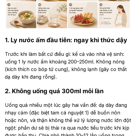
1. Ly nước ấm đầu tiên: ngay khi thức dậy
Trước khi làm bất cứ điều gì: kể cả vào nhà vệ sinh:
uống 1 ly nước ấm khoảng 200–250ml. Không nóng
(kích thích co bóp tử cung), không lạnh (gây co thắt
dạ dày khi đang rỗng).
2. Không uống quá 300ml mỗi lần
Uống quá nhiều một lúc gây hai vấn đề: dạ dày đang
nhạy cảm (đặc biệt tam cá nguyệt 1) dễ buồn nôn
hoặc nôn, và thận không thể xử lý lượng nước lớn đột
ngột: phần dư sẽ bị thải ra qua nước tiểu trước khi kịp
được hấp thu. Chia nhỏ thành 10–12 lần uống trong