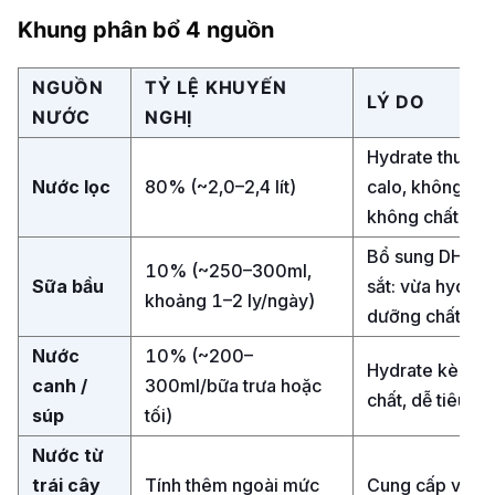
Khung phân bổ 4 nguồn
NGUỒN
TỶ LỆ KHUYẾN
TỶ LỆ KHUYẾN
LÝ DO
LÝ DO
NƯỚC
NGHỊ
NGHỊ
Hydrate thuần,
Hydrate thuần,
Nước lọc
80% (~2,0–2,4 lít)
80% (~2,0–2,4 lít)
calo, không đư
calo, không đư
không chất phụ
không chất phụ
Bổ sung DHA, c
Bổ sung DHA, c
10% (~250–300ml,
10% (~250–300ml,
Sữa bầu
sắt: vừa hydrat
sắt: vừa hydrat
khoảng 1–2 ly/ngày)
khoảng 1–2 ly/ngày)
dưỡng chất
dưỡng chất
Nước
10% (~200–
10% (~200–
Hydrate kèm k
Hydrate kèm k
canh /
300ml/bữa trưa hoặc
300ml/bữa trưa hoặc
chất, dễ tiêu
chất, dễ tiêu
súp
tối)
tối)
Nước từ
trái cây
Tính thêm ngoài mức
Tính thêm ngoài mức
Cung cấp vitam
Cung cấp vitam