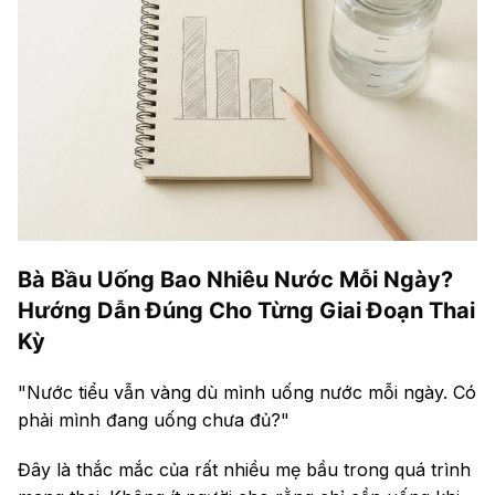
lọc
7. Theo dõi màu nước tiểu: thước đo đơn giản
nhất
8. Ưu tiên uống nước ấm vào buổi tối: không
nước lạnh sau 8 giờ
9. Súp và canh tính vào lượng nước: không nên
bỏ qua
10. Uống thêm sau tập thể dục hoặc đi bộ
Bà Bầu Uống Bao Nhiêu Nước Mỗi Ngày?
11. Trái cây giàu nước là nguồn hydrate bổ sung
Hướng Dẫn Đúng Cho Từng Giai Đoạn Thai
12. Đừng đợi khát mới uống: cơ chế khát của
Kỳ
mẹ bầu bị trễ
"Nước tiểu vẫn vàng dù mình uống nước mỗi ngày. Có
Hydrate và phù thai kỳ: hiểu đúng để không sai
lầm ngược lại
phải mình đang uống chưa đủ?"
FAQ: Câu hỏi mẹ bầu hay hỏi nhất về uống nước
Đây là thắc mắc của rất nhiều mẹ bầu trong quá trình
khi mang thai